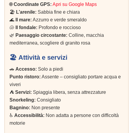
🌐
Coordinate GPS:
Apri su Google Maps
🏖️
L’arenile:
Sabbia fine e chiara
🌊
Il mare:
Azzurro e verde smeraldo
🐚
Il fondale:
Profondo e roccioso
🌿
Paesaggio circostante:
Colline, macchia
mediterranea, scogliere di granito rosa
🏖️ Attività e servizi
🚗
Accesso:
Solo a piedi
Punto ristoro:
Assente – consigliato portare acqua e
viveri
⛺
Servizi:
Spiaggia libera, senza attrezzature
Snorkeling:
Consigliato
Bagnino:
Non presente
♿
Accessibilità:
Non adatta a persone con difficoltà
motorie