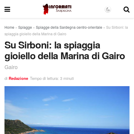
Home
»
Spiagge
»
Spiagge della Sardegna centro-orientale
»
Su Sirboni: la
spiaggia gioiello della Marina di Gairo
Su Sirboni: la spiaggia
gioiello della Marina di Gairo
Gairo
di
Redazione
Tempo di lettura: 3 minuti