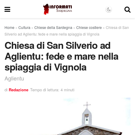
Home
»
Cultura
»
Chiese della Sardegna
»
Chiese costiere
»
Chiesa di San
Silverio ad Aglientu: fede e mare nella spiaggia di Vignola
Chiesa di San Silverio ad
Aglientu: fede e mare nella
spiaggia di Vignola
Aglientu
di
Redazione
Tempo di lettura: 4 minuti