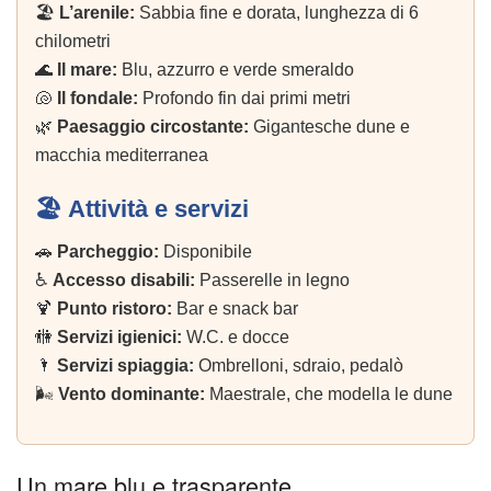
🏖️
L’arenile:
Sabbia fine e dorata, lunghezza di 6
chilometri
🌊
Il mare:
Blu, azzurro e verde smeraldo
🐚
Il fondale:
Profondo fin dai primi metri
🌿
Paesaggio circostante:
Gigantesche dune e
macchia mediterranea
🏖️ Attività e servizi
🚗
Parcheggio:
Disponibile
♿
Accesso disabili:
Passerelle in legno
🍹
Punto ristoro:
Bar e snack bar
🚻
Servizi igienici:
W.C. e docce
🌂
Servizi spiaggia:
Ombrelloni, sdraio, pedalò
🌬️
Vento dominante:
Maestrale, che modella le dune
Un mare blu e trasparente