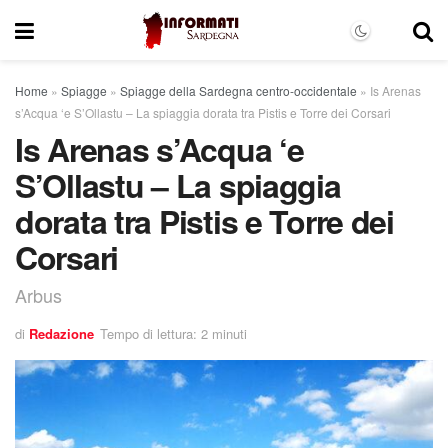
Home
»
Spiagge
»
Spiagge della Sardegna centro-occidentale
»
Is Arenas
s’Acqua ‘e S’Ollastu – La spiaggia dorata tra Pistis e Torre dei Corsari
Is Arenas s’Acqua ‘e
S’Ollastu – La spiaggia
dorata tra Pistis e Torre dei
Corsari
Arbus
di
Redazione
Tempo di lettura: 2 minuti