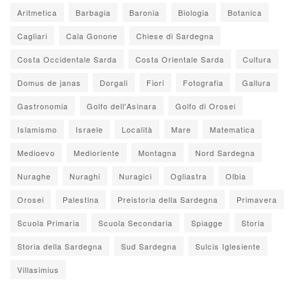
Aritmetica
Barbagia
Baronia
Biologia
Botanica
Cagliari
Cala Gonone
Chiese di Sardegna
Costa Occidentale Sarda
Costa Orientale Sarda
Cultura
Domus de janas
Dorgali
Fiori
Fotografia
Gallura
Gastronomia
Golfo dell'Asinara
Golfo di Orosei
Islamismo
Israele
Località
Mare
Matematica
Medioevo
Medioriente
Montagna
Nord Sardegna
Nuraghe
Nuraghi
Nuragici
Ogliastra
Olbia
Orosei
Palestina
Preistoria della Sardegna
Primavera
Scuola Primaria
Scuola Secondaria
Spiagge
Storia
Storia della Sardegna
Sud Sardegna
Sulcis Iglesiente
Villasimius