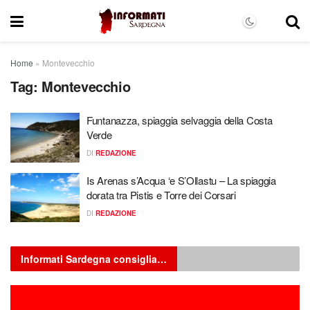
Home
»
Montevecchio
Tag:
Montevecchio
Funtanazza, spiaggia selvaggia della Costa
Verde
DI
REDAZIONE
Is Arenas s’Acqua ‘e S’Ollastu – La spiaggia
dorata tra Pistis e Torre dei Corsari
DI
REDAZIONE
Informati Sardegna consiglia…