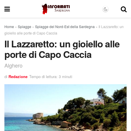
Home
»
Spiagge
»
Spiagge del Nord-Est della Sardegna
»
Il Lazzaretto: un
gioiello alle porte di Capo Caccia
Il Lazzaretto: un gioiello alle
porte di Capo Caccia
Alghero
di
Redazione
Tempo di lettura: 3 minuti