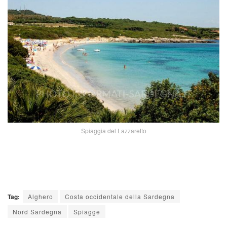
Spiaggia del Lazzaretto
Tag:
Alghero
Costa occidentale della Sardegna
Nord Sardegna
Spiagge