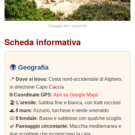
Spiaggia del Lazzaretto
Scheda informativa
🌍 Geografia
📍
Dove si trova:
Costa nord-occidentale di Alghero,
in direzione Capo Caccia
🌐
Coordinate GPS:
Apri su Google Maps
🏖️
L’arenile:
Sabbia fine e bianca, con tratti rocciosi
🌊
Il mare:
Azzurro, turchese e verde smeraldo
🐚
Il fondale:
Basso e sabbioso con qualche scoglio
🌿
Paesaggio circostante:
Macchia mediterranea e
due scogliere che incorniciano la cala