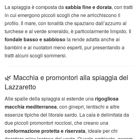
La spiaggia è composta da
sabbia fine e dorata
, con tratti
in cui emergono piccoli scogli che ne arricchiscono il
profilo. Il mare, con tonalità che spaziano dall’azzurro al
turchese e al verde smeraldo, è particolarmente limpido. Il
fondale basso e sabbioso
la rende adatta anche ai
bambini e ai nuotatori meno esperti, pur presentando a
tratti alcuni scogli sommersi.
🌿 Macchia e promontori alla spiaggia del
Lazzaretto
Alle spalle della spiaggia si estende una
rigogliosa
macchia mediterranea
, con ginepri, lentischi e altre
essenze tipiche del litorale sardo. La cala è delimitata da
due piccoli promontori rocciosi, che creano una
conformazione protetta e riservata
, ideale per chi
desidera relax lontano dal vento. Questo ambiente, ancora