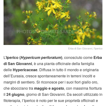
Erba di San Giovanni, l'Iperico
L’
Iperico (
Hypericum perforatum
)
, conosciuto come
Erba
di San Giovanni
, è una pianta officinale della famiglia
delle
Hypericaceae
. Diffusa in tutto il mondo e originaria
dell’Eurasia, cresce spontaneamente in terreni incolti e
margini di sentiero. Si riconosce per i suoi fiori giallo oro,
che sbocciano tra
maggio e agosto
, con massima fioritura
il
24 giugno
, giorno di San Giovanni. Da secoli utilizzato in
fitoterapia, l’Iperico è noto per le sue proprietà officinali e