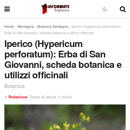
Home
»
Montagna
»
Botanica Sardegna
»
Iperico (Hypericum perforatum):
Erba di San Giovanni, scheda botanica e utilizzi officinali
Iperico (Hypericum
perforatum): Erba di San
Giovanni, scheda botanica e
utilizzi officinali
Botanica
di
Redazione
Tempo di lettura: 3 minuti