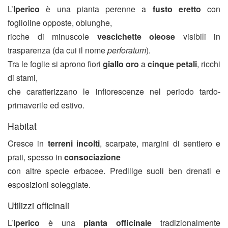
L’
Iperico
è una pianta perenne a
fusto eretto
con
foglioline opposte, oblunghe,
ricche di minuscole
vescichette oleose
visibili in
trasparenza (da cui il nome
perforatum
).
Tra le foglie si aprono fiori
giallo oro
a
cinque petali
, ricchi
di stami,
che caratterizzano le infiorescenze nel periodo tardo-
primaverile ed estivo.
Habitat
Cresce in
terreni incolti
, scarpate, margini di sentiero e
prati, spesso in
consociazione
con altre specie erbacee. Predilige suoli ben drenati e
esposizioni soleggiate.
Utilizzi officinali
L’
Iperico
è una
pianta officinale
tradizionalmente