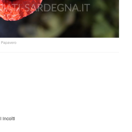
Papavero
i incolti