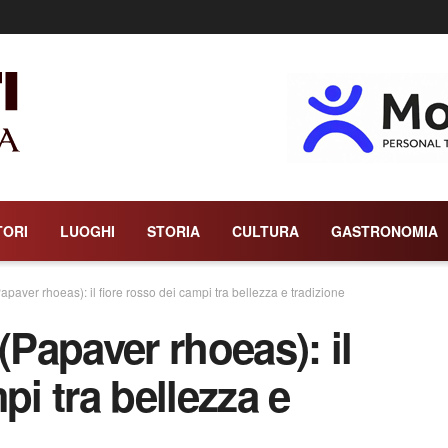
TORI
LUOGHI
STORIA
CULTURA
GASTRONOMIA
aver rhoeas): il fiore rosso dei campi tra bellezza e tradizione
Papaver rhoeas): il
pi tra bellezza e