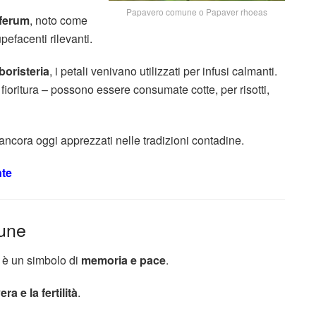
Papavero comune o Papaver rhoeas
ferum
, noto come
efacenti rilevanti.
boristeria
, i petali venivano utilizzati per infusi calmanti.
a fioritura – possono essere consumate cotte, per risotti,
ncora oggi apprezzati nelle tradizioni contadine.
ante
mune
 è un simbolo di
memoria e pace
.
ra e la fertilità
.