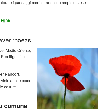
colorare i paesaggi mediterranei con ampie distese
rdegna
paver rhoeas
 del Medio Oriente,
 Predilige climi
viene ancora
re visto anche come
e colture.
o comune