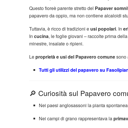
Questo fioreè parente stretto del
Papaver somni
papavero da oppio, ma non contiene alcaloidi stup
Tuttavia, è ricco di tradizioni e
usi popolari
. In
er
In
cucina
, le foglie giovani – raccolte prima dell
minestre, insalate o ripieni.
Le
proprietà e usi del Papavero comune
sono a
Tutti gli utilizzi del papavero su Fasolipi
🔎 Curiosità sul Papavero co
Nei paesi anglosassoni la pianta spontanea
Nei campi di grano rappresentava la
primave