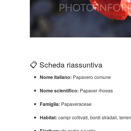
📋 Scheda riassuntiva
Nome italiano:
Papavero comune
Nome scientifico:
Papaver rhoeas
Famiglia:
Papaveraceae
Habitat:
campi coltivati, bordi stradali, terren
Fioritura:
da aprile a luglio