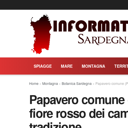
SPIAGGE
MARE
MONTAGNA
TERRI
Home
»
Montagna
»
Botanica Sardegna
»
Papavero comune (Pap
Papavero comune (
fiore rosso dei cam
tradizione