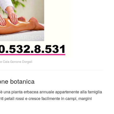
e Cala Gonone Dorgali
one botanica
 è una pianta erbacea annuale appartenente alla famiglia
nti petali rossi e cresce facilmente in campi, margini