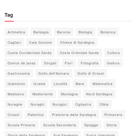
Tag
Aritmetica
Barbagia
Baronia
Biologia
Botanica
Cagliari
Cala Gonone
Chiese di Sardegna
Costa Occidentale Sarda
Costa Orientale Sarda
Cultura
Domus de janas
Dorgali
Fiori
Fotografia
Gallura
Gastronomia
Golfo dell'Asinara
Golfo di Orosei
Islamismo
Israele
Località
Mare
Matematica
Medioevo
Medioriente
Montagna
Nord Sardegna
Nuraghe
Nuraghi
Nuragici
Ogliastra
Olbia
Orosei
Palestina
Preistoria della Sardegna
Primavera
Scuola Primaria
Scuola Secondaria
Spiagge
Storia
Storia della Sardegna
Sud Sardegna
Sulcis Iglesiente