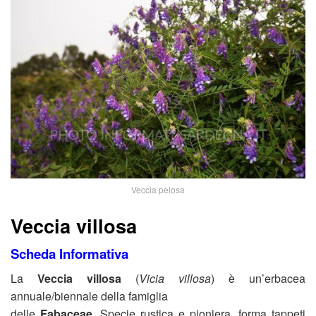
Veccia pelosa
Veccia villosa
Scheda Informativa
La
Veccia villosa
(
Vicia villosa
) è un’erbacea
annuale/biennale della famiglia
delle
Fabaceae
. Specie rustica e pioniera, forma tappeti