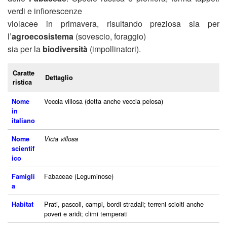
verdi e infiorescenze
violacee in primavera, risultando preziosa sia per
l’
agroecosistema
(sovescio, foraggio)
sia per la
biodiversità
(impollinatori).
Caratte
Dettaglio
ristica
Veccia villosa (detta anche veccia pelosa)
Nome
in
italiano
Nome
Vicia villosa
scientif
ico
Fabaceae (Leguminose)
Famigli
a
Prati, pascoli, campi, bordi stradali; terreni sciolti anche
Habitat
poveri e aridi; climi temperati