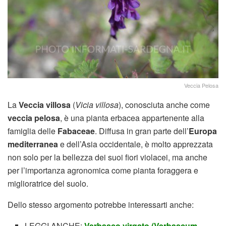
Veccia Pelosa
La
Veccia villosa
(
Vicia villosa
), conosciuta anche come
veccia pelosa
, è una pianta erbacea appartenente alla
famiglia delle
Fabaceae
. Diffusa in gran parte dell’
Europa
mediterranea
e dell’Asia occidentale, è molto apprezzata
non solo per la bellezza dei suoi fiori violacei, ma anche
per l’importanza agronomica come pianta foraggera e
miglioratrice del suolo.
Dello stesso argomento potrebbe interessarti anche:
LEGGI ANCHE:
Verbasco virgato (Verbascum