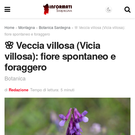
Home
»
Montagna
»
Botanica Sardegna
»
🌸 Veccia villosa (Vicia villosa):
fiore spontaneo e foraggero
🌸 Veccia villosa (Vicia
villosa): fiore spontaneo e
foraggero
Botanica
di
Redazione
Tempo di lettura: 5 minuti