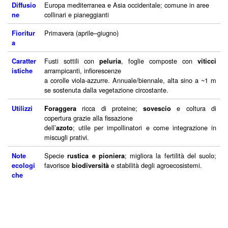
Europa mediterranea e Asia occidentale; comune in aree
Diffusio
collinari e pianeggianti
ne
Primavera (aprile–giugno)
Fioritur
a
Fusti sottili con
, foglie composte con
Caratter
peluria
viticci
arrampicanti, infiorescenze
istiche
a corolle viola-azzurre. Annuale/biennale, alta sino a ~1 m
se sostenuta dalla vegetazione circostante.
ricca di proteine;
e coltura di
Utilizzi
Foraggera
sovescio
copertura grazie alla fissazione
dell’
; utile per impollinatori e come integrazione in
azoto
miscugli prativi.
Specie
; migliora la fertilità del suolo;
Note
rustica e pioniera
favorisce
e stabilità degli agroecosistemi.
ecologi
biodiversità
che