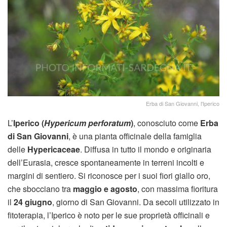
Erba di San Giovanni, l'Iperico
L’
Iperico (
Hypericum perforatum
)
, conosciuto come
Erba
di San Giovanni
, è una pianta officinale della famiglia
delle
Hypericaceae
. Diffusa in tutto il mondo e originaria
dell’Eurasia, cresce spontaneamente in terreni incolti e
margini di sentiero. Si riconosce per i suoi fiori giallo oro,
che sbocciano tra
maggio e agosto
, con massima fioritura
il
24 giugno
, giorno di San Giovanni. Da secoli utilizzato in
fitoterapia, l’Iperico è noto per le sue proprietà officinali e