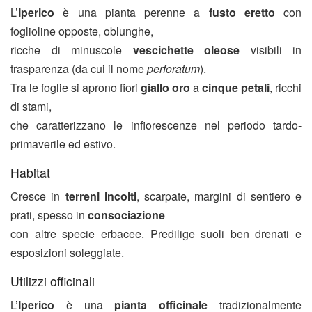
L’
Iperico
è una pianta perenne a
fusto eretto
con
foglioline opposte, oblunghe,
ricche di minuscole
vescichette oleose
visibili in
trasparenza (da cui il nome
perforatum
).
Tra le foglie si aprono fiori
giallo oro
a
cinque petali
, ricchi
di stami,
che caratterizzano le infiorescenze nel periodo tardo-
primaverile ed estivo.
Habitat
Cresce in
terreni incolti
, scarpate, margini di sentiero e
prati, spesso in
consociazione
con altre specie erbacee. Predilige suoli ben drenati e
esposizioni soleggiate.
Utilizzi officinali
L’
Iperico
è una
pianta officinale
tradizionalmente