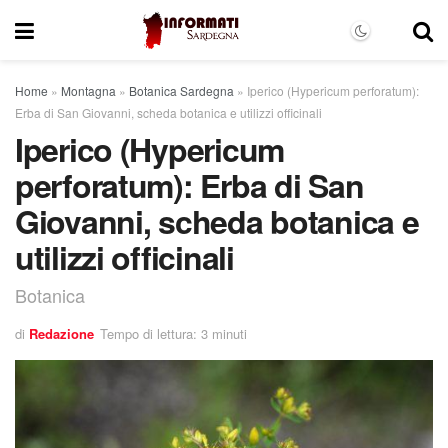
Home
»
Montagna
»
Botanica Sardegna
»
Iperico (Hypericum perforatum):
Erba di San Giovanni, scheda botanica e utilizzi officinali
Iperico (Hypericum
perforatum): Erba di San
Giovanni, scheda botanica e
utilizzi officinali
Botanica
di
Redazione
Tempo di lettura: 3 minuti