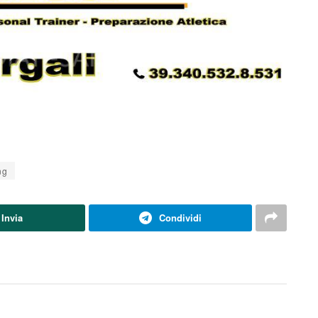
ng
Invia
Condividi