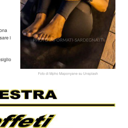
zona
sare i
siglio
n
Foto di Mpho Maponyane su Unsplash