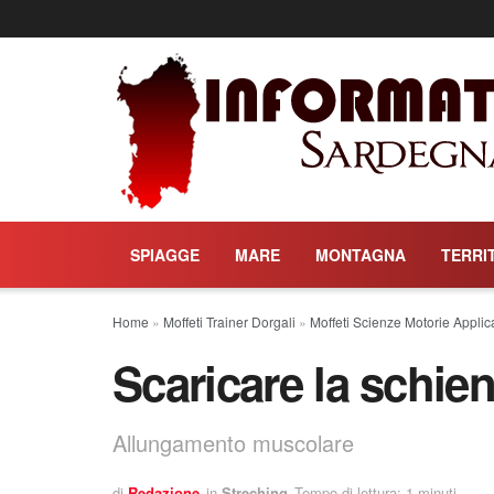
SPIAGGE
MARE
MONTAGNA
TERRI
Home
»
Moffeti Trainer Dorgali
»
Moffeti Scienze Motorie Applic
Scaricare la schie
Allungamento muscolare
di
Redazione
in
Streching
Tempo di lettura: 1 minuti