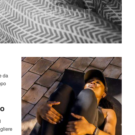
e da
ppo
io
i
gliere