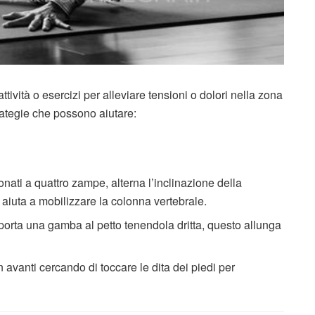
ttività o esercizi per alleviare tensioni o dolori nella zona
ategie che possono aiutare:
onati a quattro zampe, alterna l’inclinazione della
 aiuta a mobilizzare la colonna vertebrale.
 porta una gamba al petto tenendola dritta, questo allunga
in avanti cercando di toccare le dita dei piedi per