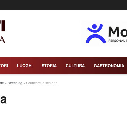
TORI
LUOGHI
STORIA
CULTURA
GASTRONOMIA
ate
»
Streching
»
Scaricare la schiena
na