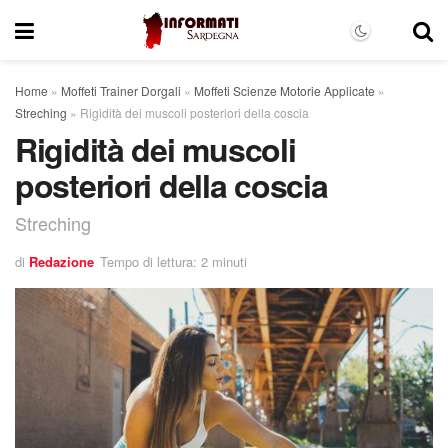
Home
»
Moffeti Trainer Dorgali
»
Moffeti Scienze Motorie Applicate
»
Streching
»
Rigidità dei muscoli posteriori della coscia
Rigidità dei muscoli
posteriori della coscia
Streching
di
Redazione
Tempo di lettura: 2 minuti