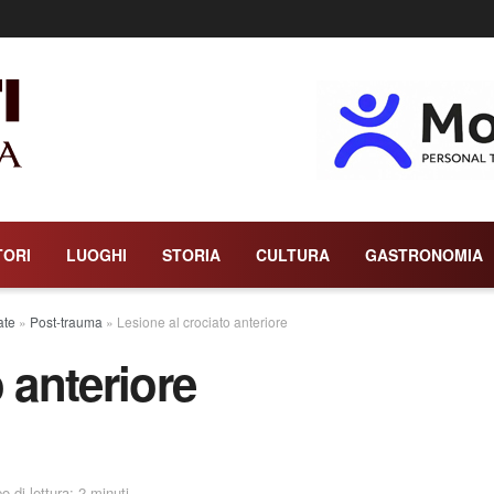
TORI
LUOGHI
STORIA
CULTURA
GASTRONOMIA
ate
»
Post-trauma
»
Lesione al crociato anteriore
 anteriore
 di lettura: 2 minuti