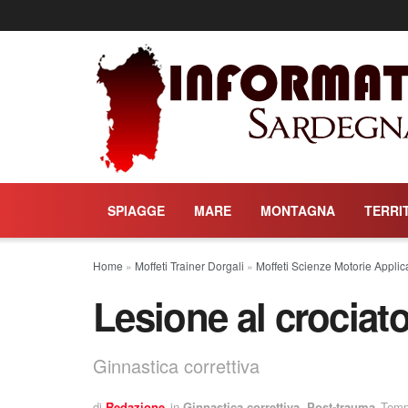
SPIAGGE
MARE
MONTAGNA
TERRI
Home
»
Moffeti Trainer Dorgali
»
Moffeti Scienze Motorie Applic
Lesione al crociato
Ginnastica correttiva
di
Redazione
in
Ginnastica correttiva
,
Post-trauma
Tempo