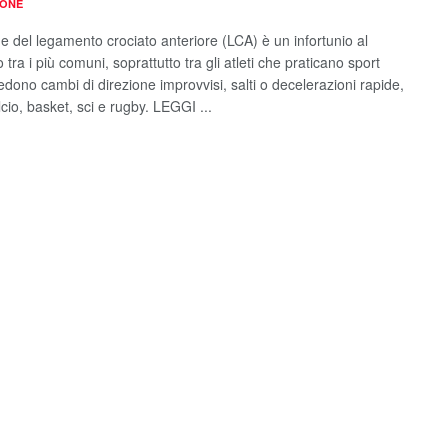
IONE
ne del legamento crociato anteriore (LCA) è un infortunio al
 tra i più comuni, soprattutto tra gli atleti che praticano sport
edono cambi di direzione improvvisi, salti o decelerazioni rapide,
cio, basket, sci e rugby. LEGGI ...