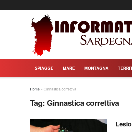
SPIAGGE
MARE
MONTAGNA
TERRI
Home
»
Ginnastica correttiva
Tag:
Ginnastica correttiva
Lesio