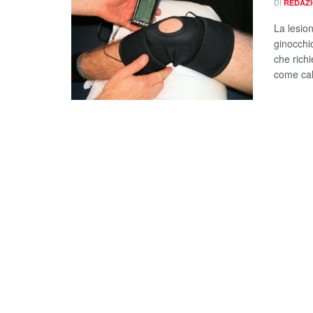
DI
REDAZ
La lesio
ginocchio
che richi
come cal