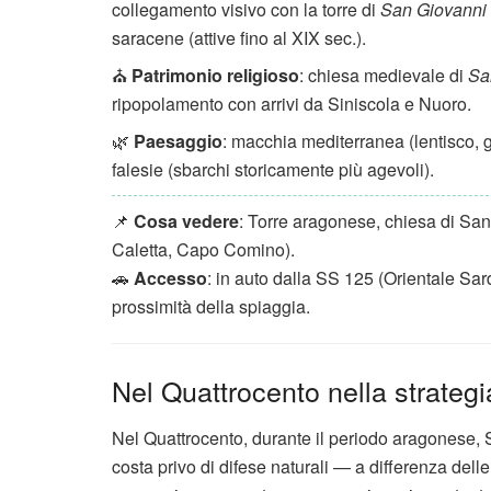
collegamento visivo con la torre di
San Giovanni
saracene (attive fino al XIX sec.).
⛪
Patrimonio religioso
: chiesa medievale di
Sa
ripopolamento con arrivi da Siniscola e Nuoro.
🌿
Paesaggio
: macchia mediterranea (lentisco, gi
falesie (sbarchi storicamente più agevoli).
📌
Cosa vedere
: Torre aragonese, chiesa di Sant
Caletta, Capo Comino).
🚗
Accesso
: in auto dalla SS 125 (Orientale Sa
prossimità della spiaggia.
Nel Quattrocento nella strategi
Nel Quattrocento, durante il periodo aragonese, 
costa privo di difese naturali — a differenza delle