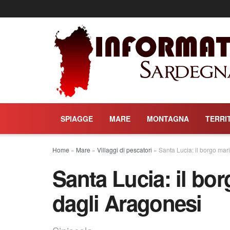
SPIAGGE
MARE
MONTAGNA
TERRI
Home
»
Mare
»
Villaggi di pescatori
»
Santa Lucia: il borgo mar
Santa Lucia: il bo
dagli Aragonesi