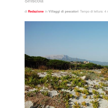
Siniscola
di
Redazione
in
Villaggi di pescatori
Tempo di lettura: 4 