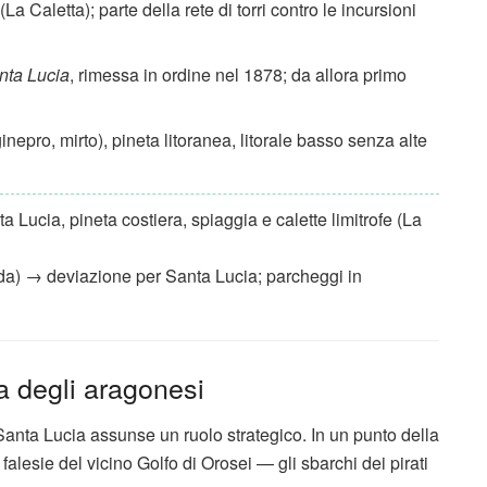
(La Caletta); parte della rete di torri contro le incursioni
nta Lucia
, rimessa in ordine nel 1878; da allora primo
nepro, mirto), pineta litoranea, litorale basso senza alte
a Lucia, pineta costiera, spiaggia e calette limitrofe (La
rda) → deviazione per Santa Lucia; parcheggi in
a degli aragonesi
Santa Lucia assunse un ruolo strategico. In un punto della
 falesie del vicino
Golfo di Orosei
— gli sbarchi dei pirati