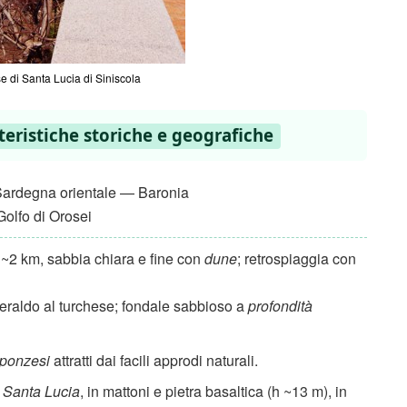
e di Santa Lucia di Siniscola
teristiche storiche e geografiche
ardegna orientale — Baronia
Golfo di Orosei
 ~2 km, sabbia chiara e fine con
dune
; retrospiaggia con
meraldo al turchese; fondale sabbioso a
profondità
 ponzesi
attratti dai facili approdi naturali.
 Santa Lucia
, in mattoni e pietra basaltica (h ~13 m), in