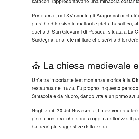
saraceni rappresentavano una minaccia costante
Per questo, nel XV secolo gli Aragonesi costruir
presidio difensivo in mattoni e pietra basaltica, 
quella di
San Giovanni di Posada
, situata a La C
Sardegna: una rete militare che servì a difendere l
⛪ La chiesa medievale e 
Un’altra importante testimonianza storica è la
Chi
restaurata nel 1878. Fu proprio in questo periodo c
Siniscola
e da
Nuoro
, dando vita a un primo svi
Negli anni ’30 del Novecento, l’area venne ulter
pineta costiera, che ancora oggi caratterizza il 
balneari più suggestive della zona.