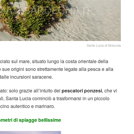
Santa Lucia di Siniscola
iato sul mare, situato lungo la costa orientale della
e sue origini sono strettamente legate alla pesca e alla
 dalle incursioni saracene.
tato: solo grazie all’intuito dei
pescatori ponzesi
, che vi
ali, Santa Lucia cominciò a trasformarsi in un piccolo
scino autentico e marinaro.
lometri di spiagge bellissime