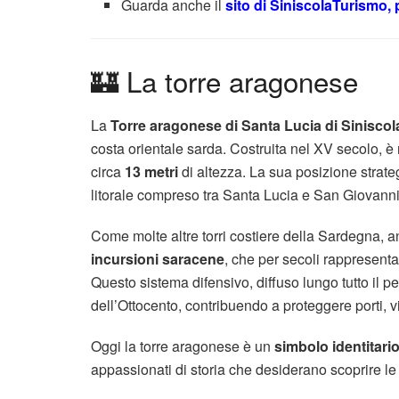
Guarda anche il
sito di SiniscolaTurismo, p
🏰 La torre aragonese
La
Torre aragonese di Santa Lucia di Siniscol
costa orientale sarda. Costruita nel XV secolo, è 
circa
13 metri
di altezza. La sua posizione strategi
litorale compreso tra Santa Lucia e
San Giovanni
Come molte altre torri costiere della Sardegna, an
incursioni saracene
, che per secoli rappresent
Questo sistema difensivo, diffuso lungo tutto il pe
dell’Ottocento, contribuendo a proteggere porti, vi
Oggi la torre aragonese è un
simbolo identitari
appassionati di storia che desiderano scoprire le r