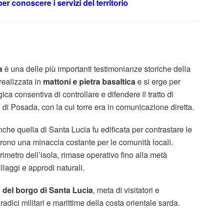
er conoscere i servizi del territorio
a
è una delle più importanti testimonianze storiche della
realizzata in
mattoni e pietra basaltica
e si erge per
ca consentiva di controllare e difendere il tratto di
 di Posada
, con la cui torre era in comunicazione diretta.
che quella di Santa Lucia fu edificata per contrastare le
arono una minaccia costante per le comunità locali.
rimetro dell’isola, rimase operativo fino alla metà
llaggi e approdi naturali.
o del borgo di Santa Lucia
, meta di visitatori e
adici militari e marittime della costa orientale sarda.