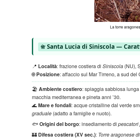
La torre aragones
Santa Lucia di Siniscola — Carat
📇
📍
Località
: frazione costiera di
Siniscola
(NU), S
🌐
Posizione
: affaccio sul Mar Tirreno, a sud del 
🏖️
Ambiente costiero
: spiaggia sabbiosa lunga
macchia mediterranea e pineta anni ’30.
🌊
Mare e fondali
: acque cristalline dal verde s
graduale
(adatto a famiglie e nuoto).
🐟
Origini del borgo
: insediamento di
pescatori
🏰
Difesa costiera (XV sec.)
:
Torre aragonese di