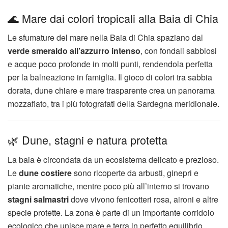
🌊 Mare dai colori tropicali alla Baia di Chia
Le sfumature del mare nella Baia di Chia spaziano dal
verde smeraldo all’azzurro intenso
, con fondali sabbiosi
e acque poco profonde in molti punti, rendendola perfetta
per la balneazione in famiglia. Il gioco di colori tra sabbia
dorata, dune chiare e mare trasparente crea un panorama
mozzafiato, tra i più fotografati della Sardegna meridionale.
🌿 Dune, stagni e natura protetta
La baia è circondata da un ecosistema delicato e prezioso.
Le
dune costiere
sono ricoperte da arbusti, ginepri e
piante aromatiche, mentre poco più all’interno si trovano
stagni salmastri
dove vivono fenicotteri rosa, aironi e altre
specie protette. La zona è parte di un importante corridoio
ecologico che unisce mare e terra in perfetto equilibrio.