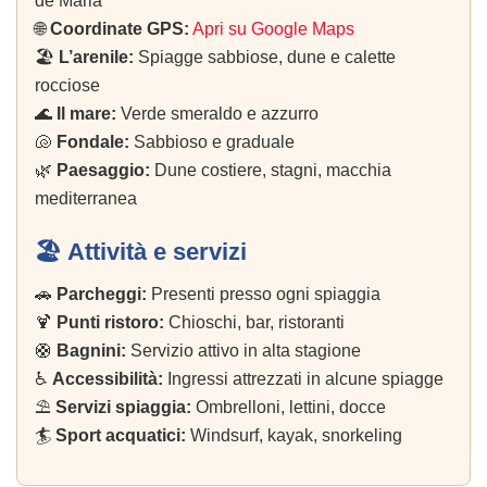
de Maria
🌐
Coordinate GPS:
Apri su Google Maps
🏖️
L’arenile:
Spiagge sabbiose, dune e calette
rocciose
🌊
Il mare:
Verde smeraldo e azzurro
🐚
Fondale:
Sabbioso e graduale
🌿
Paesaggio:
Dune costiere, stagni, macchia
mediterranea
🏖️ Attività e servizi
🚗
Parcheggi:
Presenti presso ogni spiaggia
🍹
Punti ristoro:
Chioschi, bar, ristoranti
🛟
Bagnini:
Servizio attivo in alta stagione
♿
Accessibilità:
Ingressi attrezzati in alcune spiagge
⛱️
Servizi spiaggia:
Ombrelloni, lettini, docce
🏄
Sport acquatici:
Windsurf, kayak, snorkeling