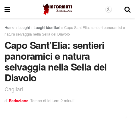
Home
»
Luoghi
»
Luoghi identitari
»
Capo Sant’Elia: sentieri panoramici e
natura selvaggia nella Sella del Diavolo
Capo Sant’Elia: sentieri
panoramici e natura
selvaggia nella Sella del
Diavolo
Cagliari
di
Redazione
Tempo di lettura: 2 minuti