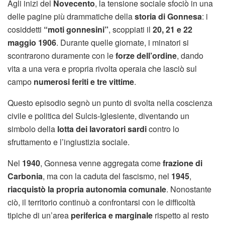
Agli inizi del
Novecento
, la tensione sociale sfociò in una
delle pagine più drammatiche della
storia di Gonnesa
: i
cosiddetti
“moti gonnesini”
, scoppiati il
20, 21 e 22
maggio 1906
. Durante quelle giornate, i minatori si
scontrarono duramente con le
forze dell’ordine
, dando
vita a una vera e propria rivolta operaia che lasciò sul
campo
numerosi feriti e tre vittime
.
Questo episodio segnò un punto di svolta nella coscienza
civile e politica del Sulcis-Iglesiente, diventando un
simbolo della
lotta dei lavoratori sardi
contro lo
sfruttamento e l’ingiustizia sociale.
Nel
1940
, Gonnesa venne aggregata come
frazione di
Carbonia
, ma con la caduta del fascismo, nel
1945
,
riacquistò la propria autonomia comunale
. Nonostante
ciò, il territorio continuò a confrontarsi con le difficoltà
tipiche di un’area
periferica e marginale
rispetto al resto