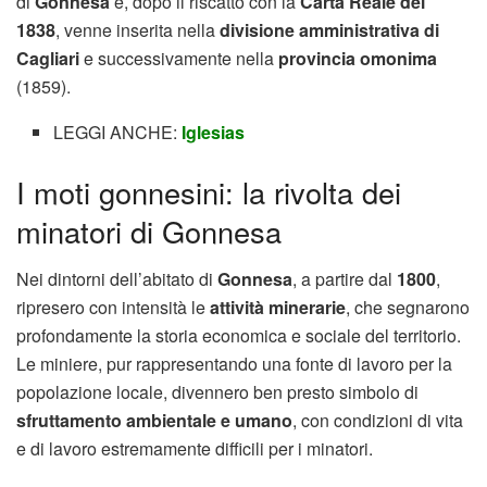
di
Gonnesa
e, dopo il riscatto con la
Carta Reale del
1838
, venne inserita nella
divisione amministrativa di
Cagliari
e successivamente nella
provincia omonima
(1859).
LEGGI ANCHE:
Iglesias
I moti gonnesini: la rivolta dei
minatori di Gonnesa
Nei dintorni dell’abitato di
Gonnesa
, a partire dal
1800
,
ripresero con intensità le
attività minerarie
, che segnarono
profondamente la storia economica e sociale del territorio.
Le miniere, pur rappresentando una fonte di lavoro per la
popolazione locale, divennero ben presto simbolo di
sfruttamento ambientale e umano
, con condizioni di vita
e di lavoro estremamente difficili per i minatori.