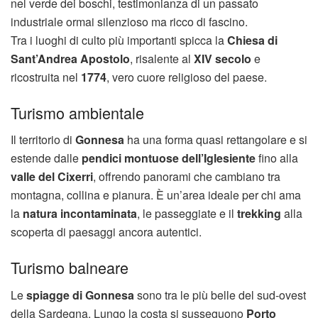
nel verde dei boschi, testimonianza di un passato
industriale ormai silenzioso ma ricco di fascino.
Tra i luoghi di culto più importanti spicca la
Chiesa di
Sant’Andrea Apostolo
, risalente al
XIV secolo
e
ricostruita nel
1774
, vero cuore religioso del paese.
Turismo ambientale
Il territorio di
Gonnesa
ha una forma quasi rettangolare e si
estende dalle
pendici montuose dell’Iglesiente
fino alla
valle del Cixerri
, offrendo panorami che cambiano tra
montagna, collina e pianura. È un’area ideale per chi ama
la
natura incontaminata
, le passeggiate e il
trekking
alla
scoperta di paesaggi ancora autentici.
Turismo balneare
Le
spiagge di Gonnesa
sono tra le più belle del sud-ovest
della Sardegna. Lungo la costa si susseguono
Porto