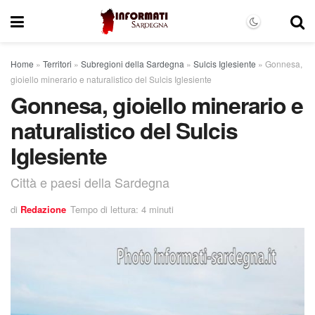
Home
»
Territori
»
Subregioni della Sardegna
»
Sulcis Iglesiente
»
Gonnesa,
gioiello minerario e naturalistico del Sulcis Iglesiente
Gonnesa, gioiello minerario e
naturalistico del Sulcis
Iglesiente
Città e paesi della Sardegna
di
Redazione
Tempo di lettura: 4 minuti