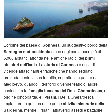
L’origine del paese di
Gonnesa
, un suggestivo borgo della
Sardegna sud-occidentale
che oggi conta poco più di
5.000 abitanti, affonda nelle antiche radici dei
primi
abitatori dell’isola
. La
storia di Gonnesa
è ricca di
vicende affascinanti e tragiche che hanno segnato
profondamente la sua identità, soprattutto a partire dal
Medioevo
, quando il territorio divenne teatro di aspre
contese tra la
famiglia toscana dei Della Gherardesca
, di
origine longobarda, e i
Pisani
. I Della Gherardesca
impiantarono qui una delle prime
attività minerarie della
Sardegna
, mentre i Pisani, attraverso assedi e battaglie,