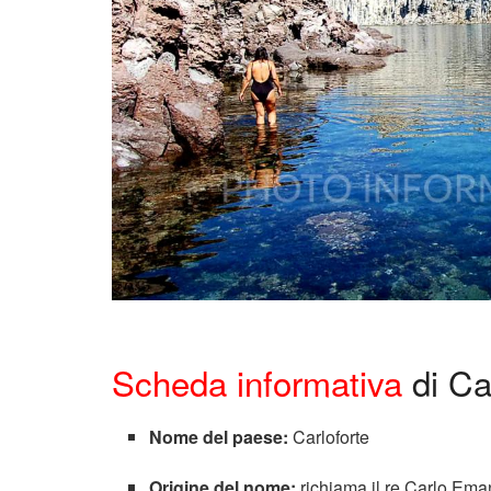
Scheda informativa
di Ca
Nome del paese:
Carloforte
Origine del nome:
richiama il re Carlo Eman