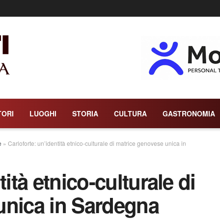
TORI
LUOGHI
STORIA
CULTURA
GASTRONOMIA
e
»
Carloforte: un’identità etnico-culturale di matrice genovese unica in
ità etnico-culturale di
unica in Sardegna