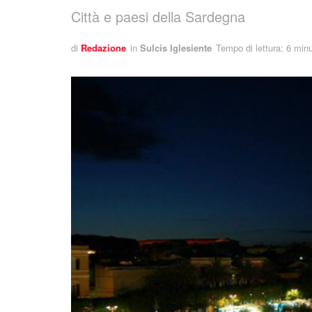
Città e paesi della Sardegna
di
Redazione
in
Sulcis Iglesiente
Tempo di lettura: 6 minu