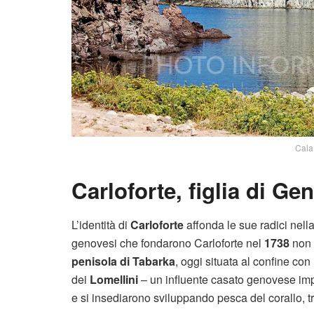
Cala 
Carloforte, figlia di Ge
L’identità di
Carloforte
affonda le sue radici nella
genovesi che fondarono Carloforte nel
1738
non 
penisola di Tabarka
, oggi situata al confine con 
dei
Lomellini
– un influente casato genovese imp
e si insediarono sviluppando pesca del corallo, tra