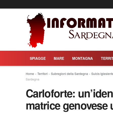
SPIAGGE
MARE
MONTAGNA
TERRI
Home
»
Territori
»
Subregioni della Sardegna
»
Sulcis Iglesient
Sardegna
Carloforte: un’ident
matrice genovese 