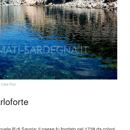
Cala Fico
rloforte
uele III di Savoia; il paese fu fondato nel 1738 da coloni