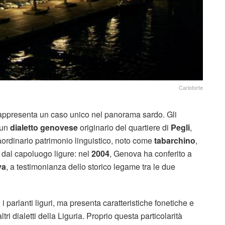
Carloforte
appresenta un caso unico nel panorama sardo. Gli
o un
dialetto genovese
originario del quartiere di
Pegli
,
aordinario patrimonio linguistico, noto come
tabarchino
,
e dal capoluogo ligure: nel
2004
, Genova ha conferito a
va
, a testimonianza dello storico legame tra le due
 i parlanti liguri, ma presenta caratteristiche fonetiche e
ltri dialetti della Liguria. Proprio questa particolarità