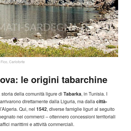
Fico, Carloforte
nova: le origini tabarchine
 storia della comunità ligure di
Tabarka
, in Tunisia. I
arrivarono direttamente dalla Liguria, ma dalla
città-
l’Algeria. Qui, nel
1542
, diverse famiglie liguri al seguito
egnato nei commerci – ottennero concessioni territoriali
ffici marittimi e attività commerciali.