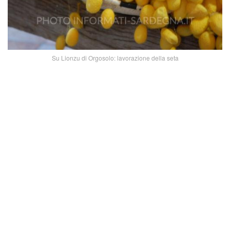
Su Lionzu di Orgosolo: lavorazione della seta