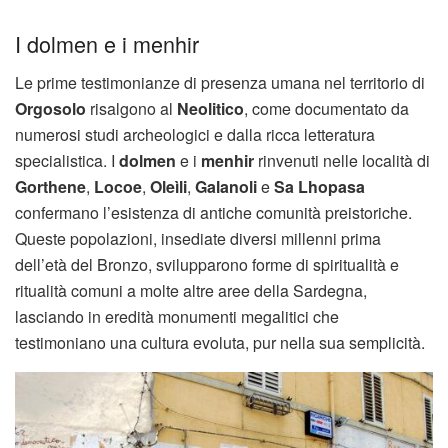
I dolmen e i menhir
Le prime testimonianze di presenza umana nel territorio di
Orgosolo
risalgono al
Neolitico
, come documentato da
numerosi studi archeologici e dalla ricca letteratura
specialistica. I
dolmen
e i
menhir
rinvenuti nelle località di
Gorthene
,
Locoe
,
Oleìli
,
Galanoli
e
Sa Lhopasa
confermano l’esistenza di antiche comunità preistoriche.
Queste popolazioni, insediate diversi millenni prima
dell’età del Bronzo, svilupparono forme di spiritualità e
ritualità comuni a molte altre aree della Sardegna,
lasciando in eredità monumenti megalitici che
testimoniano una cultura evoluta, pur nella sua semplicità.