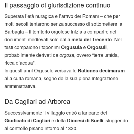
Il passaggio di giurisdizione continuo
Superata l’età nuragica e l’arrivo dei Romani – che per
molti secoli tentarono senza successo di sottomettere la
Barbagia – il territorio orgolese inizia a comparire nei
documenti medievali solo dalla
metà del Trecento
. Nei
testi compaiono i toponimi
Orgusula
e
Orgosuli
,
probabilmente derivati da
orgosa
, ovvero “terra umida,
ricca d’acqua”.
In questi anni Orgosolo versava le
Rationes decimarum
alla curia romana, segno della sua piena integrazione
amministrativa.
Da Cagliari ad Arborea
Successivamente il villaggio entrò a far parte del
Giudicato di Cagliari
e della
Diocesi di Suelli
, sfuggendo
al controllo pisano intorno al 1320.