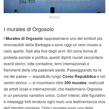
Murales
I murales di Orgosolo
I
Murales di Orgosolo
rappresentano uno dei simboli più
riconoscibili della Barbagia e sono oggi un vero museo a
cielo aperto. Nati alla fine degli anni ’60 come forma di
protesta sociale e politica, questi dipinti murali raccontano
eventi storici, lotte contadine, temi internazionali e
frammenti della vita pastorale sarda. Passeggiando tra le
vie del paese — soprattutto lungo
Corso Repubblica
e nel
centro storico — si incontrano oltre
300 murales
, realizzati
da artisti locali e internazionali, che trasformano Orgosolo
in un percorso narrativo unico. Colori intensi, stile figurativo
e messaggi forti rendono ogni muro una testimonianza viva
dell’identità orgolese. Oggi i murales sono una delle