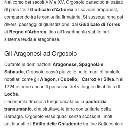
Nel corso dei secoli XIV e XV, Orgosolo partecipò ai trattati
di pace tra il
Giudicato d’Arborea
e i sovrani aragonesi,
comparendo tra le comunità firmatarie. Si susseguirono poi
diversi passaggi di giurisdizione: dal
Giudicato di Torres
al
Regno d’Arborea
, fino all’inserimento stabile nel
sistema feudale aragonese.
Gli Aragonesi ad Orgosolo
Durante le dominazioni
Aragonese, Spagnola e
Sabauda
, Orgosolo passò più volte nelle mani di famiglie
nobiliari come gli
Alagon
, i
Cubello
, i
Carroz
e i
Silva
. Nel
1724
ottenne anche il possesso del villaggio disabitato di
Locòe
.
L’economia rimase a lungo basata sulla
pastorizia
transumante
, che sfruttava le terre comunitarie della
Barbagia. Orgosolo visse quasi senza scossoni i moti
antifeudali e l’
Editto delle Chiudende
tra fine Settecento e