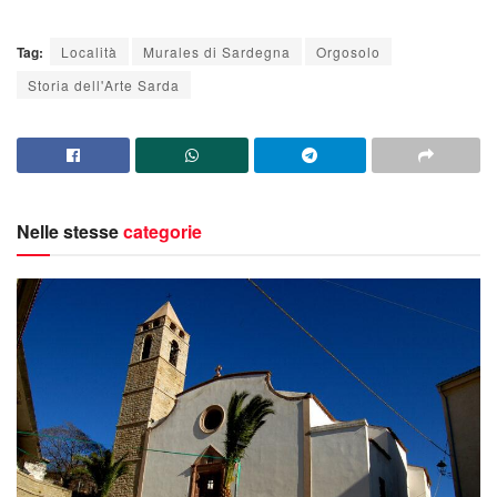
Tag:
Località
Murales di Sardegna
Orgosolo
Storia dell'Arte Sarda
Nelle stesse
categorie