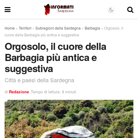
Home
»
Territori
»
Subregioni della Sardegna
»
Barbagia
»
Orgosolo, il
cuore della Barbagia più antica e suggestiva
Orgosolo, il cuore della
Barbagia più antica e
suggestiva
Città e paesi della Sardegna
di
Redazione
Tempo di lettura: 8 minuti