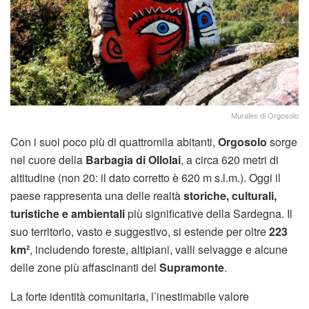
Murales di Orgosolo
Con i suoi poco più di quattromila abitanti,
Orgosolo
sorge
nel cuore della
Barbagia di Ollolai
, a circa 620 metri di
altitudine (non 20: il dato corretto è 620 m s.l.m.). Oggi il
paese rappresenta una delle realtà
storiche, culturali,
turistiche e ambientali
più significative della Sardegna. Il
suo territorio, vasto e suggestivo, si estende per oltre
223
km²
, includendo foreste, altipiani, valli selvagge e alcune
delle zone più affascinanti del
Supramonte
.
La forte identità comunitaria, l’inestimabile valore