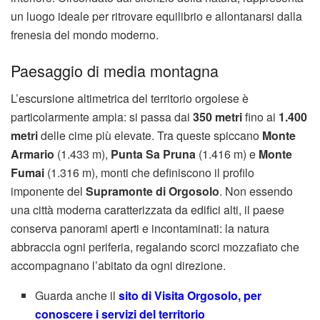
un luogo ideale per ritrovare equilibrio e allontanarsi dalla
frenesia del mondo moderno.
Paesaggio di media montagna
L’escursione altimetrica del territorio orgolese è
particolarmente ampia: si passa dai
350 metri
fino ai
1.400
metri
delle cime più elevate. Tra queste spiccano
Monte
Armario
(1.433 m),
Punta Sa Pruna
(1.416 m) e
Monte
Fumai
(1.316 m), monti che definiscono il profilo
imponente del
Supramonte di Orgosolo
. Non essendo
una città moderna caratterizzata da edifici alti, il paese
conserva panorami aperti e incontaminati: la natura
abbraccia ogni periferia, regalando scorci mozzafiato che
accompagnano l’abitato da ogni direzione.
Guarda anche il
sito di Visita Orgosolo, per
conoscere i servizi del territorio