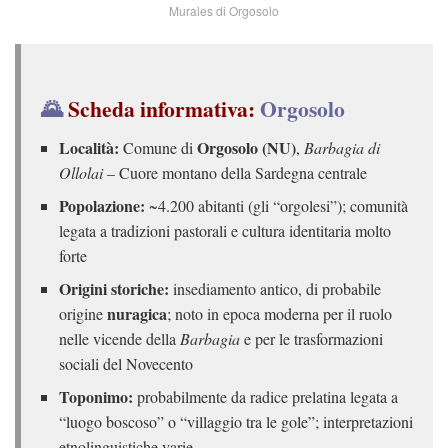
Murales di Orgosolo
🌄
Scheda informativa:
Orgosolo
Località:
Orgosolo (NU)
Comune di
,
Barbagia di
Ollolai
– Cuore montano della Sardegna centrale
Popolazione:
~4.200 abitanti (gli “orgolesi”); comunità
legata a tradizioni pastorali e cultura identitaria molto
forte
Origini storiche:
insediamento antico, di probabile
nuragica
origine
; noto in epoca moderna per il ruolo
nelle vicende della
Barbagia
e per le trasformazioni
sociali del Novecento
Toponimo:
probabilmente da radice prelatina legata a
“luogo boscoso” o “villaggio tra le gole”; interpretazioni
etnolinguistiche varie