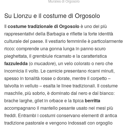
Murales di Orgosolo
Su Lionzu e il costume di Orgosolo
Il
costume tradizionale di Orgosolo
è uno dei più
rappresentativi della Barbagia e riflette la forte identità
culturale del paese. Il vestiario femminile è particolarmente
ricco: comprende una gonna lunga in panno scuro
pieghettata, il grembiule ricamato e la caratteristica
fazzuledda
(o
mucadore
), un velo colorato o nero che
incornicia il volto. Le camicie presentano ricami minuti,
spesso in tonalità rosse o dorate, mentre il corpetto –
talvolta in velluto – esalta le linee tradizionali. Il costume
maschile, più sobrio, è dominato dal nero e dal bianco:
brache larghe, gilet in orbace e la tipica
berritta
accompagnano il mantello pesante usato nei mesi più
freddi. Entrambi i costumi conservano elementi di antica
tradizione pastorale e vengono indossati con orgoglio