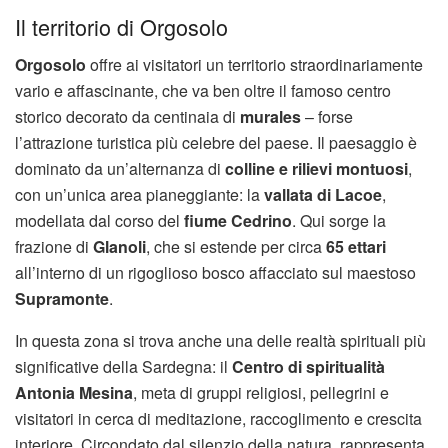
Il territorio di Orgosolo
Orgosolo
offre ai visitatori un territorio straordinariamente
vario e affascinante, che va ben oltre il famoso centro
storico decorato da centinaia di
murales
– forse
l’attrazione turistica più celebre del paese. Il paesaggio è
dominato da un’alternanza di
colline e rilievi montuosi
,
con un’unica area pianeggiante: la
vallata di Lacoe
,
modellata dal corso del
fiume Cedrino
. Qui sorge la
frazione di
Glanoli
, che si estende per circa
65 ettari
all’interno di un rigoglioso bosco affacciato sul maestoso
Supramonte
.
In questa zona si trova anche una delle realtà spirituali più
significative della Sardegna: il
Centro di spiritualità
Antonia Mesina
, meta di gruppi religiosi, pellegrini e
visitatori in cerca di meditazione, raccoglimento e crescita
interiore. Circondato dal silenzio della natura, rappresenta