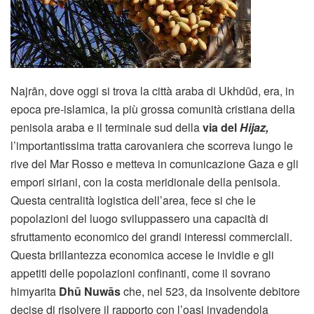
Najrān, dove oggi si trova la città araba di Ukhdūd, era, in
epoca pre-islamica, la più grossa comunità cristiana della
penisola araba e il terminale sud della
via del
Hijaz,
l’importantissima tratta carovaniera che scorreva lungo le
rive del Mar Rosso e metteva in comunicazione Gaza e gli
empori siriani, con la costa meridionale della penisola.
Questa centralità logistica dell’area, fece si che le
popolazioni del luogo sviluppassero una capacità di
sfruttamento economico dei grandi interessi commerciali.
Questa brillantezza economica accese le invidie e gli
appetiti delle popolazioni confinanti, come il sovrano
himyarita
Dhū Nuwās
che, nel 523, da insolvente debitore
decise di risolvere il rapporto con l’oasi invadendola