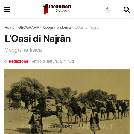
Home
»
GEOGRAFIA
»
Geografia storica
»
L’Oasi di Najrān
L’Oasi di Najrān
Geografia fisica
di
Redazione
Tempo di lettura: 2 minuti