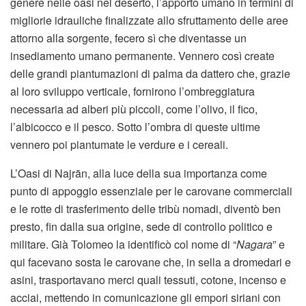
genere nelle oasi nel deserto, l’apporto umano in termini di
migliorie idrauliche finalizzate allo sfruttamento delle aree
attorno alla sorgente, fecero sì che diventasse un
insediamento umano permanente. Vennero così create
delle grandi piantumazioni di palma da dattero che, grazie
al loro sviluppo verticale, fornirono l’ombreggiatura
necessaria ad alberi più piccoli, come l’olivo, il fico,
l’albicocco e il pesco. Sotto l’ombra di queste ultime
vennero poi piantumate le verdure e i cereali.
L’Oasi di Najrān, alla luce della sua importanza come
punto di appoggio essenziale per le carovane commerciali
e le rotte di trasferimento delle tribù nomadi, diventò ben
presto, fin dalla sua origine, sede di controllo politico e
militare. Già Tolomeo la identificò col nome di “
Nagara
” e
qui facevano sosta le carovane che, in sella a dromedari e
asini, trasportavano merci quali tessuti, cotone, incenso e
acciai, mettendo in comunicazione gli empori siriani con