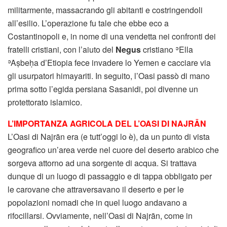
militarmente, massacrando gli abitanti e costringendoli
all’esilio. L’operazione fu tale che ebbe eco a
Costantinopoli e, in nome di una vendetta nei confronti dei
fratelli cristiani, con l’aiuto del
Negus
cristiano ʾElla
ʾAṣbeḥa d’Etiopia fece invadere lo Yemen e cacciare via
gli usurpatori himayariti. In seguito, l’Oasi passò di mano
prima sotto l’egida persiana Sasanidi, poi divenne un
protettorato islamico.
L’IMPORTANZA AGRICOLA DEL L’OASI DI NAJRĀN
L’Oasi di Najrān era (e tutt’oggi lo è), da un punto di vista
geografico un’area verde nel cuore del deserto arabico che
sorgeva attorno ad una sorgente di acqua. Si trattava
dunque di un luogo di passaggio e di tappa obbligato per
le carovane che attraversavano il deserto e per le
popolazioni nomadi che in quel luogo andavano a
rifocillarsi. Ovviamente, nell’Oasi di Najrān, come in