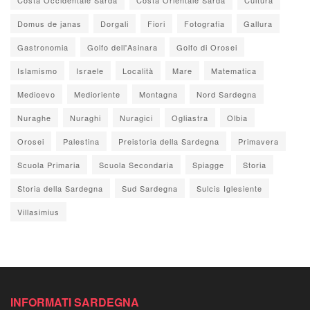
Domus de janas
Dorgali
Fiori
Fotografia
Gallura
Gastronomia
Golfo dell'Asinara
Golfo di Orosei
Islamismo
Israele
Località
Mare
Matematica
Medioevo
Medioriente
Montagna
Nord Sardegna
Nuraghe
Nuraghi
Nuragici
Ogliastra
Olbia
Orosei
Palestina
Preistoria della Sardegna
Primavera
Scuola Primaria
Scuola Secondaria
Spiagge
Storia
Storia della Sardegna
Sud Sardegna
Sulcis Iglesiente
Villasimius
INFORMATI SARDEGNA