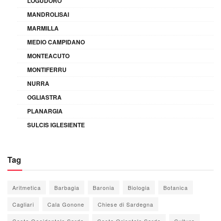
LOGUDORO
MANDROLISAI
MARMILLA
MEDIO CAMPIDANO
MONTEACUTO
MONTIFERRU
NURRA
OGLIASTRA
PLANARGIA
SULCIS IGLESIENTE
Tag
Aritmetica
Barbagia
Baronia
Biologia
Botanica
Cagliari
Cala Gonone
Chiese di Sardegna
Costa Occidentale Sarda
Costa Orientale Sarda
Cultura