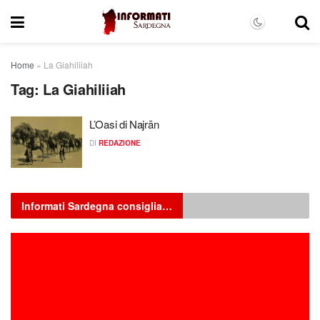
Home
»
La Giahiliiah
Tag:
La Giahiliiah
L’Oasi di Najrān
DI
REDAZIONE
Informati Sardegna consiglia…