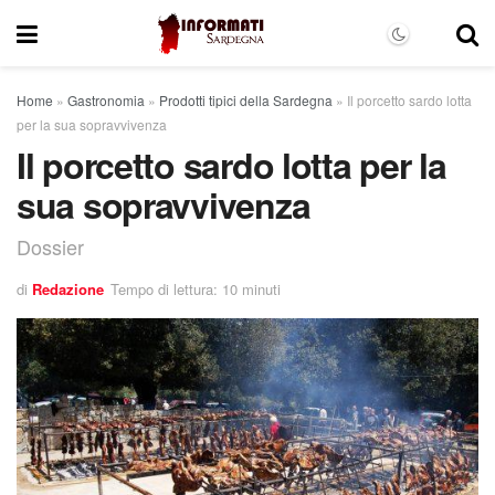
Home
»
Gastronomia
»
Prodotti tipici della Sardegna
»
Il porcetto sardo lotta
per la sua sopravvivenza
Il porcetto sardo lotta per la
sua sopravvivenza
Dossier
di
Redazione
Tempo di lettura: 10 minuti