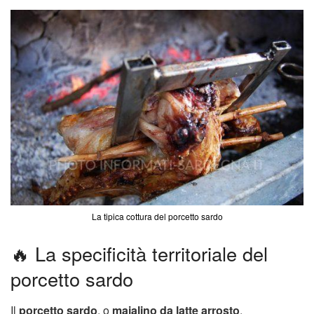
La tipica cottura del porcetto sardo
🔥 La specificità territoriale del
porcetto sardo
Il
porcetto sardo
, o
maialino da latte arrosto
,