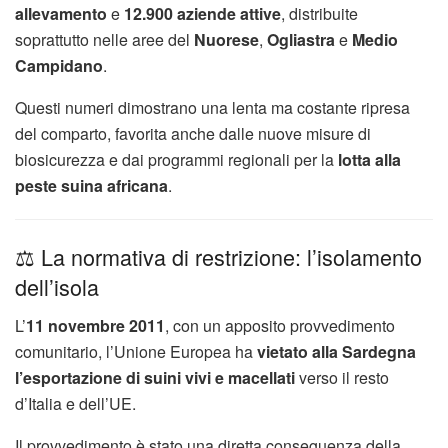
allevamento
e
12.900 aziende attive
, distribuite
soprattutto nelle aree del
Nuorese
,
Ogliastra
e
Medio
Campidano
.
Questi numeri dimostrano una lenta ma costante ripresa
del comparto, favorita anche dalle nuove misure di
biosicurezza e dai programmi regionali per la
lotta alla
peste suina africana
.
⚖️ La normativa di restrizione: l’isolamento
dell’isola
L’
11 novembre 2011
, con un apposito provvedimento
comunitario, l’Unione Europea ha
vietato alla Sardegna
l’esportazione di suini vivi e macellati
verso il resto
d’Italia e dell’UE.
Il provvedimento è stato una diretta conseguenza della