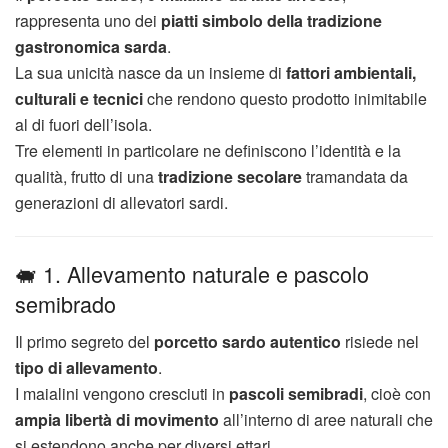
rappresenta uno dei
piatti simbolo della tradizione
gastronomica sarda
.
La sua unicità nasce da un insieme di
fattori ambientali,
culturali e tecnici
che rendono questo prodotto inimitabile
al di fuori dell’isola.
Tre elementi in particolare ne definiscono l’identità e la
qualità, frutto di una
tradizione secolare
tramandata da
generazioni di allevatori sardi.
🐖 1. Allevamento naturale e pascolo
semibrado
Il primo segreto del
porcetto sardo autentico
risiede nel
tipo di allevamento
.
I maialini vengono cresciuti in
pascoli semibradi
, cioè con
ampia libertà di movimento
all’interno di aree naturali che
si estendono anche per diversi ettari.