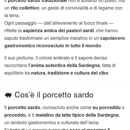
Il
porcetto sardo tradizionale
non è soltanto un piatto, ma
un
rito collettivo
, un gesto di convivialità e di legame con
la terra.
Ogni passaggio — dall’allevamento al fuoco finale —
riflette la
sapienza antica dei pastori sardi
, che hanno
saputo trasformare un semplice maialino in un
capolavoro
gastronomico riconosciuto in tutto il mondo
.
Il suo profumo, il colore ambrato e il sapore deciso
raccontano
l’anima autentica della Sardegna
, fatta di
equilibrio tra
natura, tradizione e cultura del cibo
.
🐖 Cos’è il porcetto sardo
Il
porcetto sardo
, conosciuto anche come
su porceddu
o
proceddu
, è il
maialino da latte tipico della Sardegna
,
un simbolo gastronomico e culturale dell’isola.
Si tratta di un piccolo suino che
pesa al massimo 5