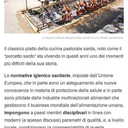
La tipica cottura del porcetto sardo in una festa campestre.
Il classico piatto della cucina pastorale sarda, noto come il
“porcetto sardo” sta vivendo in questi anni uno dei momenti
più difficili della sua storia.
Le
normative igienico sanitarie
, imposte dall’Unione
Europea, che in parte sono un adeguamento alle nuove
conoscenze in materia di protezione della salute e in parte
sono pilotate dalle industrie multinazionali alimentari che
gestiscono il business mondiale dell’alimentazione umana,
impongono
a paesi membri
disciplinari
in linea con
moderni (e spesso discussi) parametri di qualità, e, a livello
locale, condizionano la commerciabilità di questa