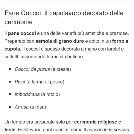
Pane Coccoi: il capolavoro decorato delle
cerimonie
Il
pane coccoi
è una delle varietà più artistiche e preziose.
Preparato con
semola di grano duro
e cotto in un
forno a
cupola
, il coccoi è spesso decorato a mano con forbici e
coltelli, assumendo forme simboliche:
Coccoi de pitzus
(a cresta)
Pisci
(a forma di pesce)
Imboddiada
(a rotolo)
Arrosa
(a rosa)
Un tempo era preparato solo per
cerimonie religiose e
feste
. Esistevano pani speciali come il
coccoi de is sposus