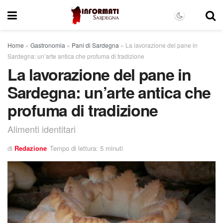
Home
»
Gastronomia
»
Pani di Sardegna
»
La lavorazione del pane in
Sardegna: un’arte antica che profuma di tradizione
La lavorazione del pane in
Sardegna: un’arte antica che
profuma di tradizione
Alimenti identitari
di
Redazione
Tempo di lettura: 5 minuti