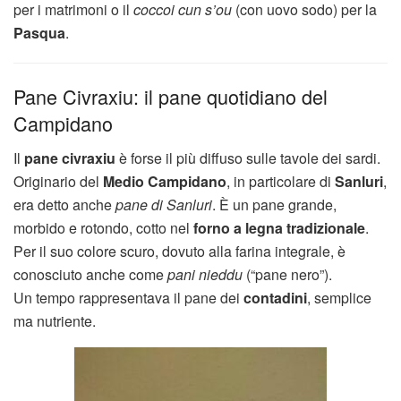
per i matrimoni o il
coccoi cun s’ou
(con uovo sodo) per la
Pasqua
.
Pane Civraxiu: il pane quotidiano del
Campidano
Il
pane civraxiu
è forse il più diffuso sulle tavole dei sardi.
Originario del
Medio Campidano
, in particolare di
Sanluri
,
era detto anche
pane di Sanluri
. È un pane grande,
morbido e rotondo, cotto nel
forno a legna tradizionale
.
Per il suo colore scuro, dovuto alla farina integrale, è
conosciuto anche come
pani nieddu
(“pane nero”).
Un tempo rappresentava il pane dei
contadini
, semplice
ma nutriente.