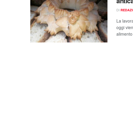
antic
DI
REDAZ
La lavora
oggi vien
alimento