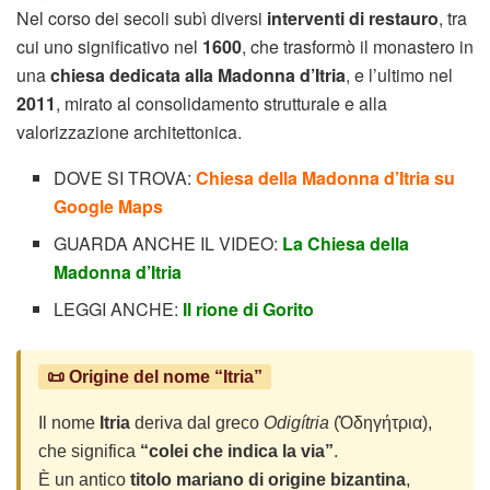
Nel corso dei secoli subì diversi
interventi di restauro
, tra
cui uno significativo nel
1600
, che trasformò il monastero in
una
chiesa dedicata alla Madonna d’Itria
, e l’ultimo nel
2011
, mirato al consolidamento strutturale e alla
valorizzazione architettonica.
DOVE SI TROVA:
Chiesa della Madonna d’Itria su
Google Maps
GUARDA ANCHE IL VIDEO:
La Chiesa della
Madonna d’Itria
LEGGI ANCHE:
Il rione di Gorito
📜 Origine del nome “Itria”
Il nome
Itria
deriva dal greco
Odigítria
(Ὁδηγήτρια),
che significa
“colei che indica la via”
.
È un antico
titolo mariano di origine bizantina
,