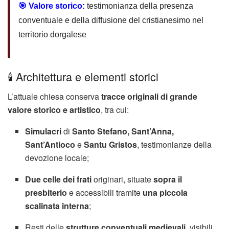
🎯 Valore storico:
testimonianza della presenza
conventuale e della diffusione del cristianesimo nel
territorio dorgalese
🕯️ Architettura e elementi storici
L’attuale chiesa conserva
tracce originali di grande
valore storico e artistico
, tra cui:
Simulacri
di
Santo Stefano, Sant’Anna,
Sant’Antioco
e
Santu Gristos
, testimonianze della
devozione locale;
Due celle dei frati
originari, situate
sopra il
presbiterio
e accessibili tramite
una piccola
scalinata interna
;
Resti delle
strutture conventuali medievali
, visibili