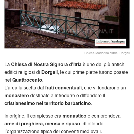
Chiesa Madonna d'Itria, Dorgali
La
Chiesa di Nostra Signora d’Itria
è uno dei più antichi
edifici religiosi di
Dorgali
, le cui prime pietre furono posate
nel
Quattrocento
.
L’area fu scelta dai
frati conventuali
, che vi fondarono un
monastero
destinato a introdurre e diffondere il
cristianesimo nel territorio barbaricino
.
In origine, il complesso era
monastico
e comprendeva
aree di preghiera, mensa e riposo
, riflettendo
l’organizzazione tipica dei conventi medievali.