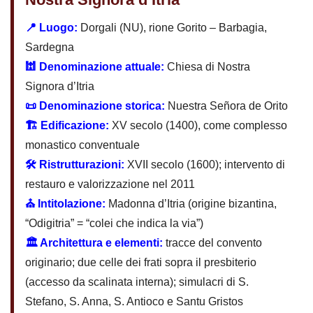
📍 Luogo:
Dorgali (NU), rione Gorito – Barbagia,
Sardegna
🕍 Denominazione attuale:
Chiesa di Nostra
Signora d’Itria
📜 Denominazione storica:
Nuestra Señora de Orito
🏗️ Edificazione:
XV secolo (1400), come complesso
monastico conventuale
🛠️ Ristrutturazioni:
XVII secolo (1600); intervento di
restauro e valorizzazione nel 2011
⛪ Intitolazione:
Madonna d’Itria (origine bizantina,
“Odigitria” = “colei che indica la via”)
🏛️ Architettura e elementi:
tracce del convento
originario; due celle dei frati sopra il presbiterio
(accesso da scalinata interna); simulacri di S.
Stefano, S. Anna, S. Antioco e Santu Gristos