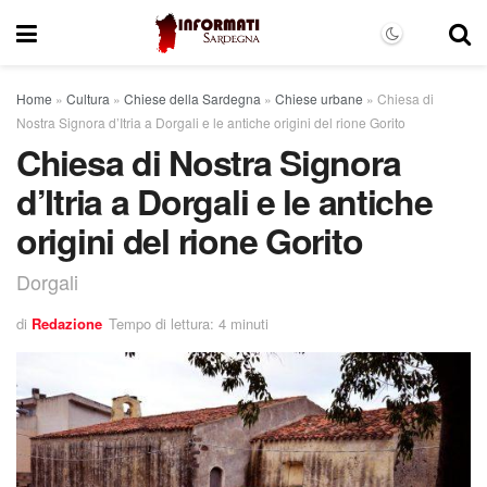
Home
»
Cultura
»
Chiese della Sardegna
»
Chiese urbane
»
Chiesa di
Nostra Signora d’Itria a Dorgali e le antiche origini del rione Gorito
Chiesa di Nostra Signora
d’Itria a Dorgali e le antiche
origini del rione Gorito
Dorgali
di
Redazione
Tempo di lettura: 4 minuti