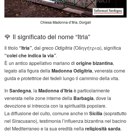
Chiesa Madonna d’Itria, Dorgali
🌹 Il significato del nome “Itria”
Il titolo
“Itria”
, dal greco
Odigítria
(Ὁδηγήτρια), significa
“colei che indica la via”
.
È un antico appellativo mariano di
origine bizantina
,
legato alla figura della
Madonna Odigitria
, venerata come
guida e protettrice dei fedeli lungo il cammino della vita.
In
Sardegna
, la
Madonna d’Itria
è particolarmente
venerata nelle zone interne della
Barbagia
, dove la
devozione si intreccia con la spiritualità popolare.
La diffusione del culto, comune anche in
Sicilia
(soprattutto
nel Siracusano), testimonia l’influenza bizantina nel bacino
del Mediterraneo e la sua eredità nella
religiosità sarda
.