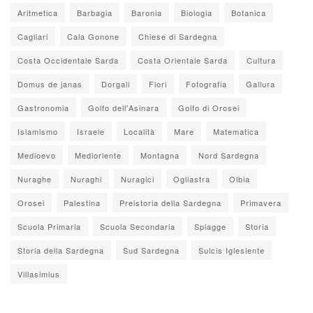
Aritmetica
Barbagia
Baronia
Biologia
Botanica
Cagliari
Cala Gonone
Chiese di Sardegna
Costa Occidentale Sarda
Costa Orientale Sarda
Cultura
Domus de janas
Dorgali
Fiori
Fotografia
Gallura
Gastronomia
Golfo dell'Asinara
Golfo di Orosei
Islamismo
Israele
Località
Mare
Matematica
Medioevo
Medioriente
Montagna
Nord Sardegna
Nuraghe
Nuraghi
Nuragici
Ogliastra
Olbia
Orosei
Palestina
Preistoria della Sardegna
Primavera
Scuola Primaria
Scuola Secondaria
Spiagge
Storia
Storia della Sardegna
Sud Sardegna
Sulcis Iglesiente
Villasimius