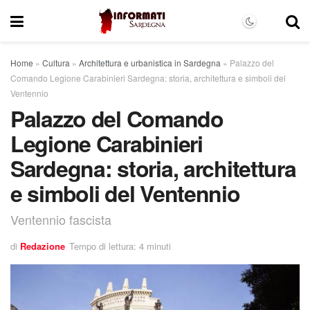
Home
»
Cultura
»
Architettura e urbanistica in Sardegna
»
Palazzo del
Comando Legione Carabinieri Sardegna: storia, architettura e simboli del
Ventennio
Palazzo del Comando
Legione Carabinieri
Sardegna: storia, architettura
e simboli del Ventennio
Ventennio fascista
di
Redazione
Tempo di lettura: 4 minuti