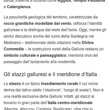
sarda, insieme a località come
Aggius
,
Tempio Pausania
e
Calangianus
.
La peculiarità geologica del territorio, caratterizzato da
rocce granitiche modellate dal vento
, rafforza l’identità
gallurese e la distingue dal resto dell’isola. Oggi, mentre gli
storici discutono anche del ruolo della Sardegna nel
Medioevo – testimoniato dalle citazioni nella
Divina
Commedia
– le costruzioni rurali della Gallura restano un
simbolo culturale e paesaggistico
, memoria viva del
passaggio dall’isolamento alla modernità.
Gli stazzi galluresi e il meridione d’Italia
Lo
stazzo
è un tipico
insediamento rurale
il cui nome
deriva dal latino
statio
(“stazione”, “luogo di sosta”). Non è
una realtà esclusiva della Gallura: infatti, gli stazzi si
trovano in gran parte dell’
Italia centro-meridionale
(Marche, Abruzzo, Calabria, Basilicata), oltre che in