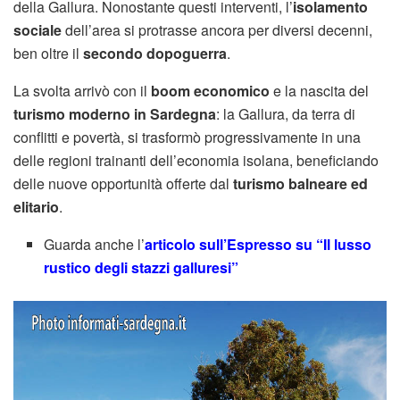
della Gallura. Nonostante questi interventi, l’
isolamento
sociale
dell’area si protrasse ancora per diversi decenni,
ben oltre il
secondo dopoguerra
.
La svolta arrivò con il
boom economico
e la nascita del
turismo moderno in Sardegna
: la Gallura, da terra di
conflitti e povertà, si trasformò progressivamente in una
delle regioni trainanti dell’economia isolana, beneficiando
delle nuove opportunità offerte dal
turismo balneare ed
elitario
.
Guarda anche l’
articolo sull’Espresso su “Il lusso
rustico degli stazzi galluresi”