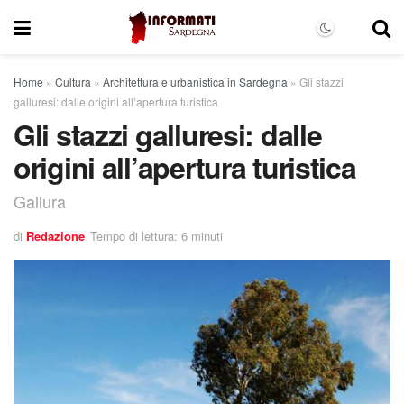
Home
»
Cultura
»
Architettura e urbanistica in Sardegna
»
Gli stazzi
galluresi: dalle origini all’apertura turistica
Gli stazzi galluresi: dalle
origini all’apertura turistica
Gallura
di
Redazione
Tempo di lettura: 6 minuti