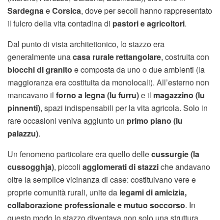
Sardegna
e
Corsica
, dove per secoli hanno rappresentato
il fulcro della vita contadina di
pastori e agricoltori
.
Dal punto di vista architettonico, lo stazzo era
generalmente una
casa rurale rettangolare
, costruita con
blocchi di granito
e composta da uno o due ambienti (la
maggioranza era costituita da monolocali). All’esterno non
mancavano il
forno a legna (lu furru)
e il
magazzino (lu
pinnenti)
, spazi indispensabili per la vita agricola. Solo in
rare occasioni veniva aggiunto un
primo piano (lu
palazzu)
.
Un fenomeno particolare era quello delle
cussurgie (la
cussogghja)
, piccoli
agglomerati di stazzi
che andavano
oltre la semplice vicinanza di case: costituivano vere e
proprie comunità rurali, unite da
legami di amicizia,
collaborazione professionale e mutuo soccorso
. In
questo modo lo stazzo diventava non solo una struttura