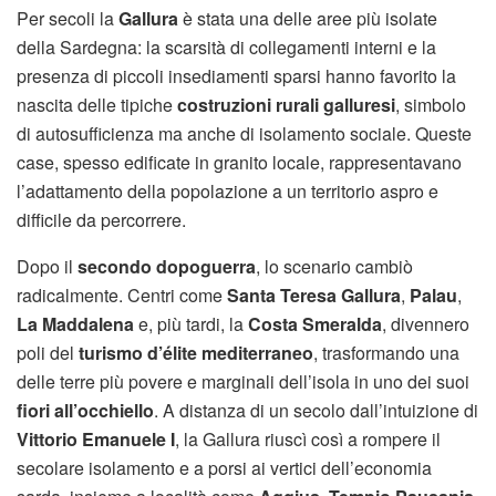
Per secoli la
Gallura
è stata una delle aree più isolate
della Sardegna: la scarsità di collegamenti interni e la
presenza di piccoli insediamenti sparsi hanno favorito la
nascita delle tipiche
costruzioni rurali galluresi
, simbolo
di autosufficienza ma anche di isolamento sociale. Queste
case, spesso edificate in granito locale, rappresentavano
l’adattamento della popolazione a un territorio aspro e
difficile da percorrere.
Dopo il
secondo dopoguerra
, lo scenario cambiò
radicalmente. Centri come
Santa Teresa Gallura
,
Palau
,
La Maddalena
e, più tardi, la
Costa Smeralda
, divennero
poli del
turismo d’élite mediterraneo
, trasformando una
delle terre più povere e marginali dell’isola in uno dei suoi
fiori all’occhiello
. A distanza di un secolo dall’intuizione di
Vittorio Emanuele I
, la Gallura riuscì così a rompere il
secolare isolamento e a porsi ai vertici dell’economia