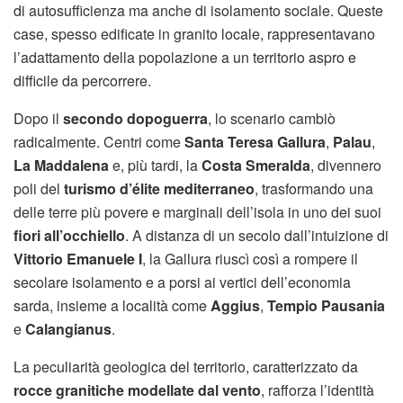
di autosufficienza ma anche di isolamento sociale. Queste
case, spesso edificate in granito locale, rappresentavano
l’adattamento della popolazione a un territorio aspro e
difficile da percorrere.
Dopo il
secondo dopoguerra
, lo scenario cambiò
radicalmente. Centri come
Santa Teresa Gallura
,
Palau
,
La Maddalena
e, più tardi, la
Costa Smeralda
, divennero
poli del
turismo d’élite mediterraneo
, trasformando una
delle terre più povere e marginali dell’isola in uno dei suoi
fiori all’occhiello
. A distanza di un secolo dall’intuizione di
Vittorio Emanuele I
, la Gallura riuscì così a rompere il
secolare isolamento e a porsi ai vertici dell’economia
sarda, insieme a località come
Aggius
,
Tempio Pausania
e
Calangianus
.
La peculiarità geologica del territorio, caratterizzato da
rocce granitiche modellate dal vento
, rafforza l’identità