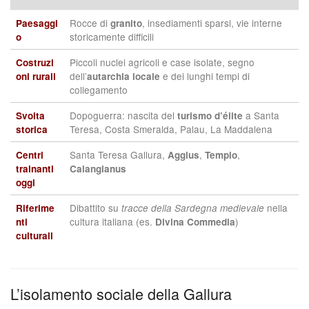
Rocce di
, insediamenti sparsi, vie interne
Paesaggi
granito
storicamente difficili
o
Piccoli nuclei agricoli e case isolate, segno
Costruzi
dell’
e dei lunghi tempi di
oni rurali
autarchia locale
collegamento
Dopoguerra: nascita del
a Santa
Svolta
turismo d’élite
Teresa, Costa Smeralda, Palau, La Maddalena
storica
Santa Teresa Gallura,
,
,
Centri
Aggius
Tempio
trainanti
Calangianus
oggi
Dibattito su
nella
Riferime
tracce della Sardegna medievale
cultura italiana (es.
)
nti
Divina Commedia
culturali
L’isolamento sociale della Gallura