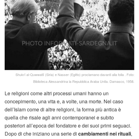
Shukrī al-Quwwatlī (Siria) e Nasser (Egitto) proclamano davanti alla folla . Foto:
Biblioteca Alessandrina la Repubblica Araba Unita. Damasco, 1958.
Le religioni come altri processi umani hanno un
concepimento, una vita e, a volte, una morte. Nel caso
dell’Islam come di altre religioni, la forma più antica è
quella che risale agli anni contemporanei e subito
posteriori all’epoca del fondatore e dei suoi primi seguaci.
Dopo di che iniziano una serie di
cambiamenti nei rituali
,