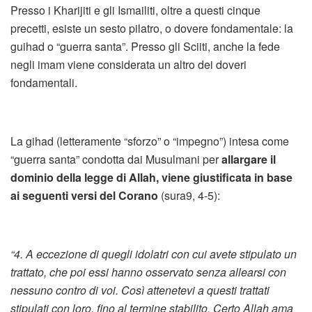
Presso i Kharijiti e gli Ismailiti, oltre a questi cinque
precetti, esiste un sesto pilatro, o dovere fondamentale: la
guihad o “guerra santa”. Presso gli Sciiti, anche la fede
negli imam viene considerata un altro dei doveri
fondamentali.
La gihad (letteramente “sforzo” o “impegno”) intesa come
“guerra santa” condotta dai Musulmani per
allargare il
dominio della legge di Allah, viene giustificata in base
ai seguenti versi del Corano
(sura9, 4-5):
“4. A eccezione di quegli idolatri con cui avete stipulato un
trattato, che poi essi hanno osservato senza allearsi con
nessuno contro di voi. Così attenetevi a questi trattati
stipulati con loro, fino al termine stabilito. Certo Allah ama