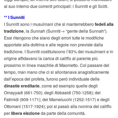
al suo interno due correnti principali: i Sunniti e gli Sciiti.
** I Sunniti
I Sunniti sono i musulmani che si manterrebbero
fedeli alla
tradizione
, la
Sunnah
(Sunniti→ “gente della Sunnah”).
Essi ritengono che siano degli errori tutte le modifiche
apportate alla dottrina e alle regole non previste dalla
tradizione. I Sunniti costituiscono l’83% dei musulmani e in
origine affidavano la carica di califfo al parente più
prossimo in linea maschile di Maometto. Col passare del
tempo, man mano che ci si allontanava anagraficamente
dall’epoca del profeta, furono però individuate delle
dinastie ereditarie
, come ad esempio quelle degli
Omayyadi (661-750); degli Abbasidi (750-1258); dei
Fatimidi (909-1171); dei Mamelucchi (1252-1517) e degli
Ottomani (1517-1924); poi si passò alla nomina del califfo
per
libera elezione
da parte della comunità.