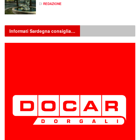
DI
REDAZIONE
Informati Sardegna consiglia…