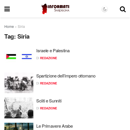
Home
»
Siria
Tag:
Siria
Israele e Palestina
DI
REDAZIONE
Spartizione dell’Impero ottomano
DI
REDAZIONE
Sciiti e Sunniti
DI
REDAZIONE
Le Primavere Arabe