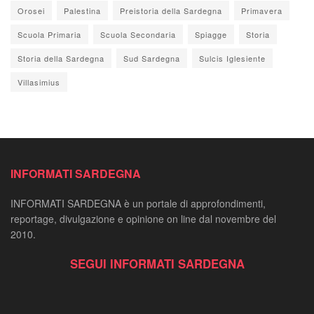
Orosei
Palestina
Preistoria della Sardegna
Primavera
Scuola Primaria
Scuola Secondaria
Spiagge
Storia
Storia della Sardegna
Sud Sardegna
Sulcis Iglesiente
Villasimius
INFORMATI SARDEGNA
INFORMATI SARDEGNA è un portale di approfondimenti,
reportage, divulgazione e opinione on line dal novembre del
2010.
SEGUI INFORMATI SARDEGNA