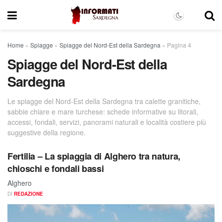
Home
»
Spiagge
»
Spiagge del Nord-Est della Sardegna
»
Pagina 4
Spiagge del Nord-Est della
Sardegna
Le spiagge del Nord-Est della Sardegna tra calette granitiche,
sabbie chiare e mare turchese: schede informative su litorali,
accessi, fondali, servizi, panorami naturali e località costiere più
suggestive della regione.
Fertilia – La spiaggia di Alghero tra natura,
chioschi e fondali bassi
Alghero
DI
REDAZIONE