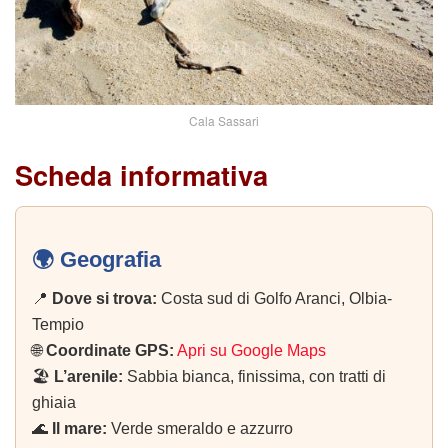
Cala Sassari
Scheda informativa
🌍 Geografia
📍
Dove si trova:
Costa sud di Golfo Aranci, Olbia-
Tempio
🌐
Coordinate GPS:
Apri su Google Maps
🏖️
L’arenile:
Sabbia bianca, finissima, con tratti di
ghiaia
🌊
Il mare:
Verde smeraldo e azzurro