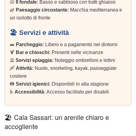
🐚
Il fondale:
Basso e sabbioso con tratti ghiaiosi
🌿
Paesaggio circostante:
Macchia mediterranea e
un isolotto di fronte
🏖️ Servizi e attività
🚗
Parcheggio:
Libero e a pagamento nei dintorni
🍹
Bar e chioschi:
Presenti nelle vicinanze
⛱️
Servizi spiaggia:
Noleggio ombrelloni e lettini
🛶
Attività:
Nuoto, snorkeling, kayak, passeggiate
costiere
🚻
Servizi igienici:
Disponibili in alta stagione
♿
Accessibilità:
Accesso facilitato per disabili
🏖️ Cala Sassari: un arenile chiaro e
accogliente