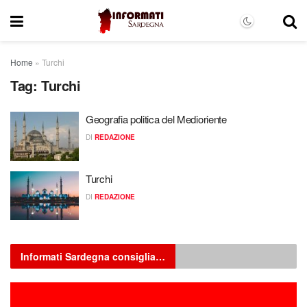
Home
»
Turchi
Tag:
Turchi
Geografia politica del Medioriente
DI
REDAZIONE
Turchi
DI
REDAZIONE
Informati Sardegna consiglia…