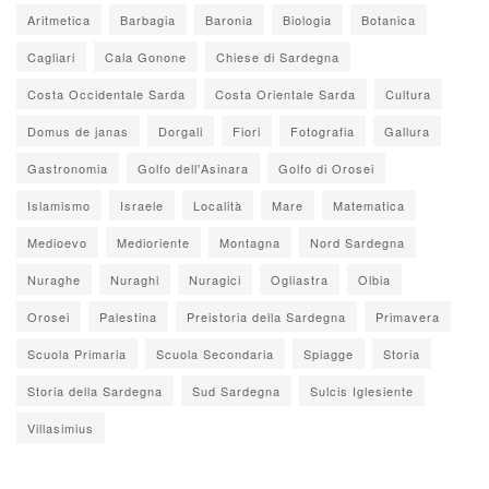
Aritmetica
Barbagia
Baronia
Biologia
Botanica
Cagliari
Cala Gonone
Chiese di Sardegna
Costa Occidentale Sarda
Costa Orientale Sarda
Cultura
Domus de janas
Dorgali
Fiori
Fotografia
Gallura
Gastronomia
Golfo dell'Asinara
Golfo di Orosei
Islamismo
Israele
Località
Mare
Matematica
Medioevo
Medioriente
Montagna
Nord Sardegna
Nuraghe
Nuraghi
Nuragici
Ogliastra
Olbia
Orosei
Palestina
Preistoria della Sardegna
Primavera
Scuola Primaria
Scuola Secondaria
Spiagge
Storia
Storia della Sardegna
Sud Sardegna
Sulcis Iglesiente
Villasimius