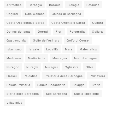
Aritmetica
Barbagia
Baronia
Biologia
Botanica
Cagliari
Cala Gonone
Chiese di Sardegna
Costa Occidentale Sarda
Costa Orientale Sarda
Cultura
Domus de janas
Dorgali
Fiori
Fotografia
Gallura
Gastronomia
Golfo dell'Asinara
Golfo di Orosei
Islamismo
Israele
Località
Mare
Matematica
Medioevo
Medioriente
Montagna
Nord Sardegna
Nuraghe
Nuraghi
Nuragici
Ogliastra
Olbia
Orosei
Palestina
Preistoria della Sardegna
Primavera
Scuola Primaria
Scuola Secondaria
Spiagge
Storia
Storia della Sardegna
Sud Sardegna
Sulcis Iglesiente
Villasimius