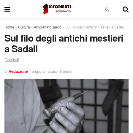
Home
»
Cultura
»
Artigianato sardo
»
Sul filo degli antichi mestieri a Sadali
Sul filo degli antichi mestieri
a Sadali
Sadali
di
Redazione
Tempo di lettura: 8 minuti