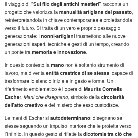
Il viaggio di
“Sul filo degli antichi mestieri”
racconta un
progetto che valorizza la
manualità artigiana del passato
,
reinterpretandola in chiave contemporanea e proiettandola
verso il futuro. Si tratta di un vero e proprio passaggio
generazionale: i
nonni-artigiani
trasmettono alle nuove
generazioni saperi, tecniche e gesti di un tempo, creando
un ponte tra
memoria e innovazione
.
In questo contesto la
mano
non è soltanto strumento di
lavoro, ma diventa
entità creatrice di se stessa
, capace di
trasformare lo slancio iniziale in gesto e forma. Un
riferimento emblematico è l’opera di
Maurits Cornelis
Escher
,
Mani che disegnano
, simbolo della
circolarità
dell’atto creativo
e del mistero che esso custodisce.
Le mani di Escher si
autodeterminano
: disegnano se
stesse seguendo un impulso interiore che le proietta verso
l’infinito. In questo gesto si riflette la
dicotomia tra ciò che