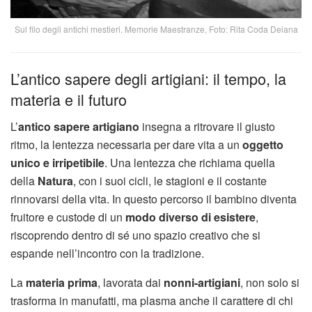
Sul filo degli antichi mestieri. Memorie Maestranze, Foto: Rita Coda Deiana
L’antico sapere degli artigiani: il tempo, la
materia e il futuro
L’
antico sapere artigiano
insegna a ritrovare il giusto
ritmo, la lentezza necessaria per dare vita a un
oggetto
unico e irripetibile
. Una lentezza che richiama quella
della
Natura
, con i suoi cicli, le stagioni e il costante
rinnovarsi della vita. In questo percorso il bambino diventa
fruitore e custode di un
modo diverso di esistere
,
riscoprendo dentro di sé uno spazio creativo che si
espande nell’incontro con la tradizione.
La
materia prima
, lavorata dai
nonni-artigiani
, non solo si
trasforma in manufatti, ma plasma anche il carattere di chi