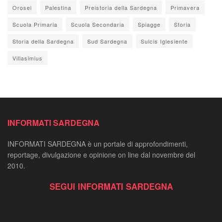
Orosei
Palestina
Preistoria della Sardegna
Primavera
Scuola Primaria
Scuola Secondaria
Spiagge
Storia
Storia della Sardegna
Sud Sardegna
Sulcis Iglesiente
Villasimius
INFORMATI SARDEGNA
INFORMATI SARDEGNA è un portale di approfondimenti,
reportage, divulgazione e opinione on line dal novembre del
2010.
SEGUI INFORMATI SARDEGNA