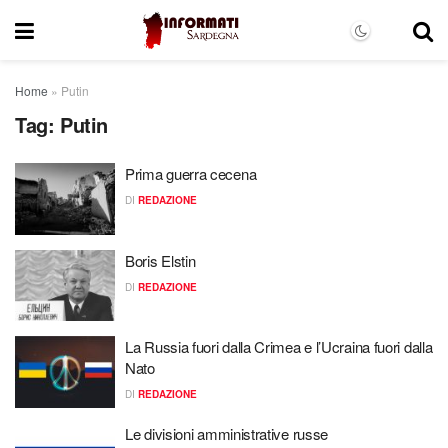
Home
»
Putin
Tag:
Putin
Prima guerra cecena
DI
REDAZIONE
Boris Elstin
DI
REDAZIONE
La Russia fuori dalla Crimea e l’Ucraina fuori dalla
Nato
DI
REDAZIONE
Le divisioni amministrative russe