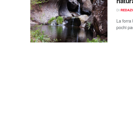
natura
DI
REDAZ
La forra 
pochi pas