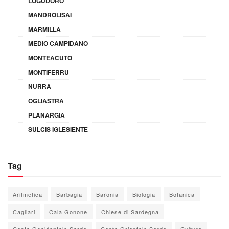
LOGUDORO
MANDROLISAI
MARMILLA
MEDIO CAMPIDANO
MONTEACUTO
MONTIFERRU
NURRA
OGLIASTRA
PLANARGIA
SULCIS IGLESIENTE
Tag
Aritmetica
Barbagia
Baronia
Biologia
Botanica
Cagliari
Cala Gonone
Chiese di Sardegna
Costa Occidentale Sarda
Costa Orientale Sarda
Cultura