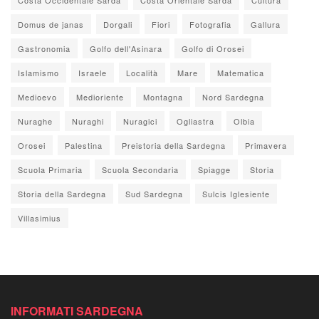
Domus de janas
Dorgali
Fiori
Fotografia
Gallura
Gastronomia
Golfo dell'Asinara
Golfo di Orosei
Islamismo
Israele
Località
Mare
Matematica
Medioevo
Medioriente
Montagna
Nord Sardegna
Nuraghe
Nuraghi
Nuragici
Ogliastra
Olbia
Orosei
Palestina
Preistoria della Sardegna
Primavera
Scuola Primaria
Scuola Secondaria
Spiagge
Storia
Storia della Sardegna
Sud Sardegna
Sulcis Iglesiente
Villasimius
INFORMATI SARDEGNA