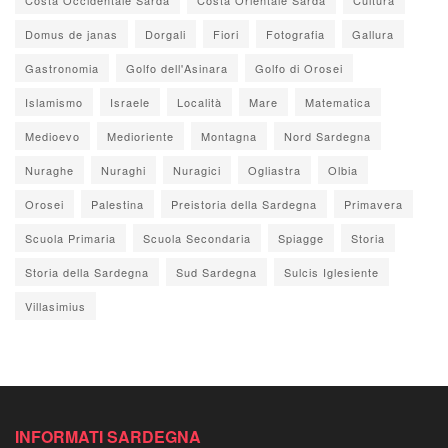
Domus de janas
Dorgali
Fiori
Fotografia
Gallura
Gastronomia
Golfo dell'Asinara
Golfo di Orosei
Islamismo
Israele
Località
Mare
Matematica
Medioevo
Medioriente
Montagna
Nord Sardegna
Nuraghe
Nuraghi
Nuragici
Ogliastra
Olbia
Orosei
Palestina
Preistoria della Sardegna
Primavera
Scuola Primaria
Scuola Secondaria
Spiagge
Storia
Storia della Sardegna
Sud Sardegna
Sulcis Iglesiente
Villasimius
INFORMATI SARDEGNA