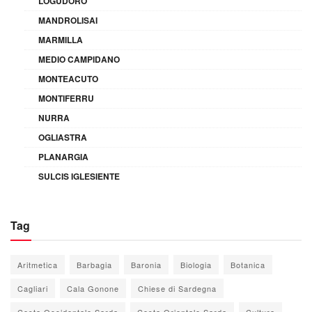
LOGUDORO
MANDROLISAI
MARMILLA
MEDIO CAMPIDANO
MONTEACUTO
MONTIFERRU
NURRA
OGLIASTRA
PLANARGIA
SULCIS IGLESIENTE
Tag
Aritmetica
Barbagia
Baronia
Biologia
Botanica
Cagliari
Cala Gonone
Chiese di Sardegna
Costa Occidentale Sarda
Costa Orientale Sarda
Cultura