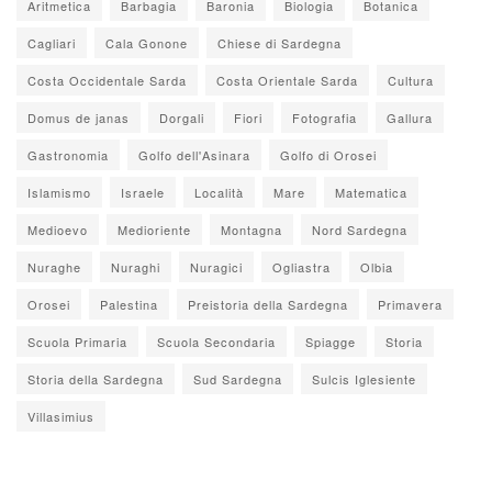
Aritmetica
Barbagia
Baronia
Biologia
Botanica
Cagliari
Cala Gonone
Chiese di Sardegna
Costa Occidentale Sarda
Costa Orientale Sarda
Cultura
Domus de janas
Dorgali
Fiori
Fotografia
Gallura
Gastronomia
Golfo dell'Asinara
Golfo di Orosei
Islamismo
Israele
Località
Mare
Matematica
Medioevo
Medioriente
Montagna
Nord Sardegna
Nuraghe
Nuraghi
Nuragici
Ogliastra
Olbia
Orosei
Palestina
Preistoria della Sardegna
Primavera
Scuola Primaria
Scuola Secondaria
Spiagge
Storia
Storia della Sardegna
Sud Sardegna
Sulcis Iglesiente
Villasimius