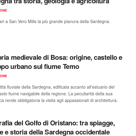
gna tra storia, geologia e agricoltura
IONE
ari a San Vero Milis la più grande pianura della Sardegna.
oria medievale di Bosa: origine, castello e
ppo urbano sul fiume Temo
IONE
ittà fluviale della Sardegna, edificata accanto all'estuario del
solo fiume navigabile della regione. La peculiarità della sua
ca rende obbligatoria la visita agli appassionati di architettura.
afia del Golfo di Oristano: tra spiagge,
e e storia della Sardegna occidentale