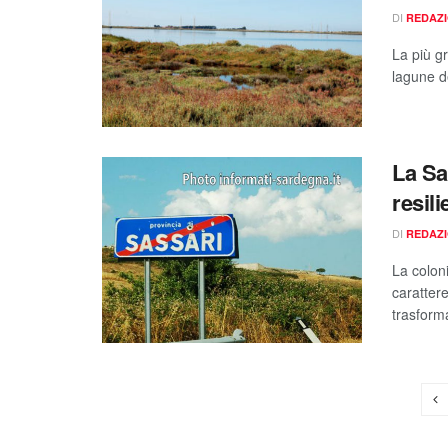
DI
REDAZ
La più g
lagune d
La Sa
resil
DI
REDAZ
La colon
carattere
trasforma