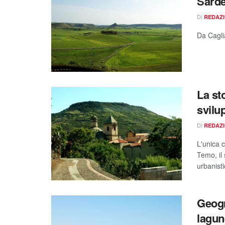
Sarde
DI
REDAZ
Da Cagli
La st
svilu
DI
REDAZ
L'unica c
Temo, il 
urbanisti
Geogr
lagun