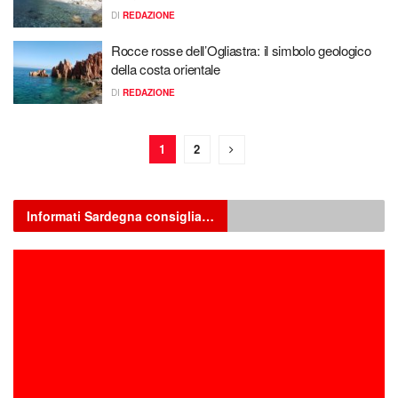
DI
REDAZIONE
Rocce rosse dell’Ogliastra: il simbolo geologico
della costa orientale
DI
REDAZIONE
1
2
Informati Sardegna consiglia…