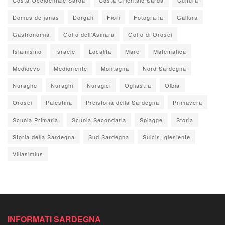
Domus de janas
Dorgali
Fiori
Fotografia
Gallura
Gastronomia
Golfo dell'Asinara
Golfo di Orosei
Islamismo
Israele
Località
Mare
Matematica
Medioevo
Medioriente
Montagna
Nord Sardegna
Nuraghe
Nuraghi
Nuragici
Ogliastra
Olbia
Orosei
Palestina
Preistoria della Sardegna
Primavera
Scuola Primaria
Scuola Secondaria
Spiagge
Storia
Storia della Sardegna
Sud Sardegna
Sulcis Iglesiente
Villasimius
INFORMATI SARDEGNA