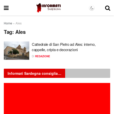
Home
»
Ales
Tag:
Ales
Cattedrale di San Pietro ad Ales: interno,
cappelle, cripta e decorazioni
DI
REDAZIONE
Informati Sardegna consiglia…