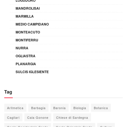
LOGUDORO
MANDROLISAI
MARMILLA
MEDIO CAMPIDANO
MONTEACUTO
MONTIFERRU
NURRA
OGLIASTRA
PLANARGIA
SULCIS IGLESIENTE
Tag
Aritmetica
Barbagia
Baronia
Biologia
Botanica
Cagliari
Cala Gonone
Chiese di Sardegna
Costa Occidentale Sarda
Costa Orientale Sarda
Cultura