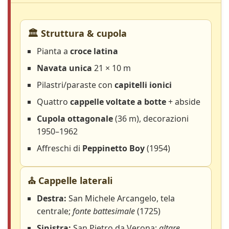
🏛️ Struttura & cupola
Pianta a
croce latina
Navata unica
21 × 10 m
Pilastri/paraste con
capitelli ionici
Quattro
cappelle voltate a botte
+ abside
Cupola ottagonale
(36 m), decorazioni
1950–1962
Affreschi di
Peppinetto Boy
(1954)
⛪ Cappelle laterali
Destra:
San Michele Arcangelo, tela
centrale;
fonte battesimale
(1725)
Sinistra:
San Pietro da Verona;
altare