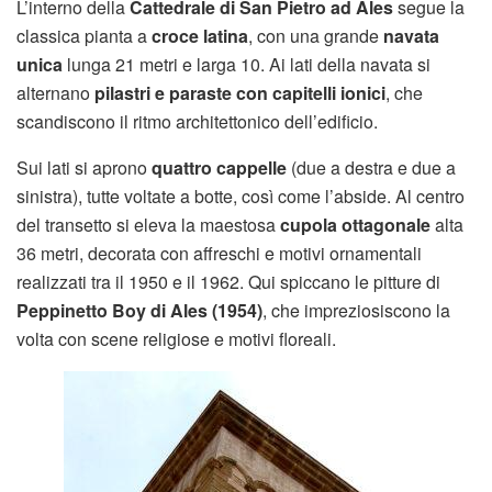
L’interno della
Cattedrale di San Pietro ad Ales
segue la
classica pianta a
croce latina
, con una grande
navata
unica
lunga 21 metri e larga 10. Ai lati della navata si
alternano
pilastri e paraste con capitelli ionici
, che
scandiscono il ritmo architettonico dell’edificio.
Sui lati si aprono
quattro cappelle
(due a destra e due a
sinistra), tutte voltate a botte, così come l’abside. Al centro
del transetto si eleva la maestosa
cupola ottagonale
alta
36 metri, decorata con affreschi e motivi ornamentali
realizzati tra il 1950 e il 1962. Qui spiccano le pitture di
Peppinetto Boy di Ales (1954)
, che impreziosiscono la
volta con scene religiose e motivi floreali.