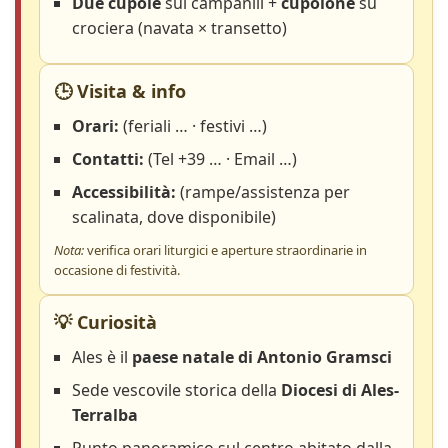
Due cupole
sui campanili +
cupolone
su
crociera (navata × transetto)
🕒 Visita & info
Orari:
(feriali … · festivi …)
Contatti:
(Tel +39 … · Email …)
Accessibilità:
(rampe/assistenza per
scalinata, dove disponibile)
Nota:
verifica orari liturgici e aperture straordinarie in
occasione di festività.
💡 Curiosità
Ales è il
paese natale di Antonio Gramsci
Sede vescovile storica della
Diocesi di Ales-
Terralba
Punto panoramico sul centro abitato dalla