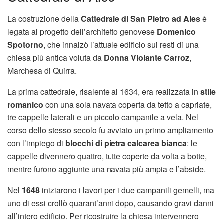
La costruzione della
Cattedrale di San Pietro ad Ales
è
legata al progetto dell’architetto genovese
Domenico
Spotorno
, che innalzò l’attuale edificio sui resti di una
chiesa più antica voluta da
Donna Violante Carroz
,
Marchesa di Quirra.
La prima cattedrale, risalente al 1634, era realizzata in
stile
romanico
con una sola navata coperta da tetto a capriate,
tre cappelle laterali e un piccolo campanile a vela. Nel
corso dello stesso secolo fu avviato un primo ampliamento
con l’impiego di
blocchi di pietra calcarea bianca
: le
cappelle divennero quattro, tutte coperte da volta a botte,
mentre furono aggiunte una navata più ampia e l’abside.
Nel
1648
iniziarono i lavori per i due campanili gemelli, ma
uno di essi crollò quarant’anni dopo, causando gravi danni
all’intero edificio. Per ricostruire la chiesa intervennero