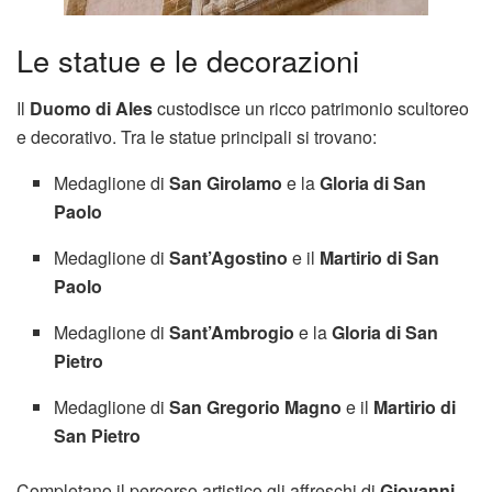
Le statue e le decorazioni
Il
Duomo di Ales
custodisce un ricco patrimonio scultoreo
e decorativo. Tra le statue principali si trovano:
Medaglione di
San Girolamo
e la
Gloria di San
Paolo
Medaglione di
Sant’Agostino
e il
Martirio di San
Paolo
Medaglione di
Sant’Ambrogio
e la
Gloria di San
Pietro
Medaglione di
San Gregorio Magno
e il
Martirio di
San Pietro
Completano il percorso artistico gli affreschi di
Giovanni