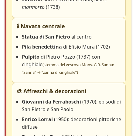
marmoreo
(1738)
🕯️ Navata centrale
Statua di San Pietro
al centro
Pila benedettina
di Efisio Mura (1702)
Pulpito
di Pietro Pozzo (1737) con
cinghiale
(stemma del vescovo Mons. G.B. Sanna:
“Sanna” → “zanna di cinghiale”)
🎨 Affreschi & decorazioni
Giovanni da Ferraboschi
(1970): episodi di
San Pietro e San Paolo
Enrico Lorrai
(1950): decorazioni pittoriche
diffuse