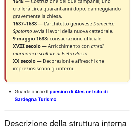
1648
— Costruzione dei due campanili; uno
crollerà circa quarant’anni dopo, danneggiando
gravemente la chiesa.
1687–1688
— L’architetto genovese
Domenico
Spotorno
avvia i lavori della nuova cattedrale.
9 maggio 1688:
consacrazione ufficiale.
XVIII secolo
— Arricchimento con
arredi
marmorei
e
sculture di Pietro Pozzo
.
XX secolo
— Decorazioni e affreschi che
impreziosiscono gli interni.
Guarda anche il
paesino di Ales nel sito di
Sardegna Turismo
Descrizione della struttura interna