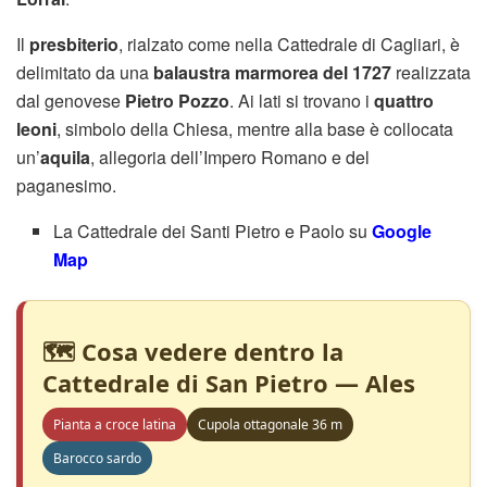
Il
presbiterio
, rialzato come nella Cattedrale di Cagliari, è
delimitato da una
balaustra marmorea del 1727
realizzata
dal genovese
Pietro Pozzo
. Ai lati si trovano i
quattro
leoni
, simbolo della Chiesa, mentre alla base è collocata
un’
aquila
, allegoria dell’Impero Romano e del
paganesimo.
La Cattedrale dei Santi Pietro e Paolo su
Google
Map
🗺️ Cosa vedere dentro la
Cattedrale di San Pietro — Ales
Pianta a croce latina
Cupola ottagonale 36 m
Barocco sardo