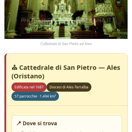
Cattedrale di San Pietro ad Ales
⛪ Cattedrale di San Pietro — Ales
(Oristano)
Edificata nel 1687
Diocesi di Ales-Terralba
57 parrocchie · 1.494 km²
📍 Dove si trova