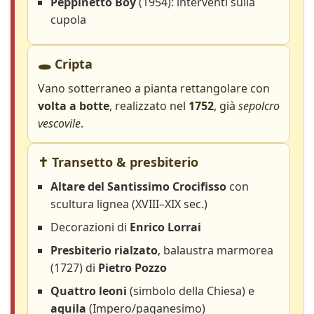
Peppinetto Boy
(1954): interventi sulla
cupola
🕳️ Cripta
Vano sotterraneo a pianta rettangolare con
volta a botte
, realizzato nel
1752
, già
sepolcro
vescovile
.
✝️ Transetto & presbiterio
Altare del Santissimo Crocifisso
con
scultura lignea (XVIII–XIX sec.)
Decorazioni di
Enrico Lorrai
Presbiterio rialzato
, balaustra marmorea
(1727) di
Pietro Pozzo
Quattro leoni
(simbolo della Chiesa) e
aquila
(Impero/paganesimo)