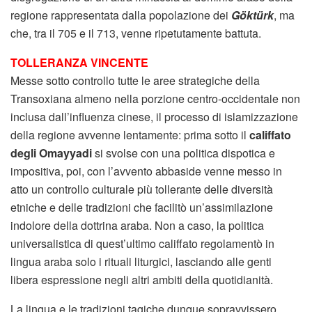
regione rappresentata dalla popolazione dei
Göktürk
, ma
che, tra il 705 e il 713, venne ripetutamente battuta.
TOLLERANZA VINCENTE
Messe sotto controllo tutte le aree strategiche della
Transoxiana almeno nella porzione centro-occidentale non
inclusa dall’influenza cinese, il processo di islamizzazione
della regione avvenne lentamente: prima sotto il
califfato
degli Omayyadi
si svolse con una politica dispotica e
impositiva, poi, con l’avvento abbaside venne messo in
atto un controllo culturale più tollerante delle diversità
etniche e delle tradizioni che facilitò un’assimilazione
indolore della dottrina araba. Non a caso, la politica
universalistica di quest’ultimo califfato regolamentò in
lingua araba solo i rituali liturgici, lasciando alle genti
libera espressione negli altri ambiti della quotidianità.
La lingua e le tradizioni tagiche dunque sopravvissero