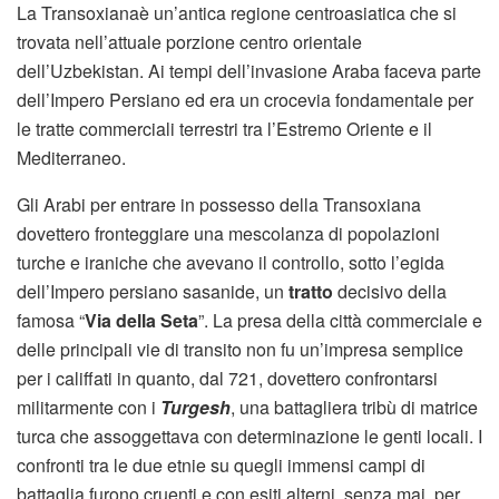
La Transoxianaè un’antica regione centroasiatica che si
trovata nell’attuale porzione centro orientale
dell’Uzbekistan. Ai tempi dell’invasione Araba faceva parte
dell’Impero Persiano ed era un crocevia fondamentale per
le tratte commerciali terrestri tra l’Estremo Oriente e il
Mediterraneo.
Gli Arabi per entrare in possesso della Transoxiana
dovettero fronteggiare una mescolanza di popolazioni
turche e iraniche che avevano il controllo, sotto l’egida
dell’Impero persiano sasanide, un
tratto
decisivo della
famosa “
Via della Seta
”. La presa della città commerciale e
delle principali vie di transito non fu un’impresa semplice
per i califfati in quanto, dal 721, dovettero confrontarsi
militarmente con i
Turgesh
, una battagliera tribù di matrice
turca che assoggettava con determinazione le genti locali. I
confronti tra le due etnie su quegli immensi campi di
battaglia furono cruenti e con esiti alterni, senza mai, per