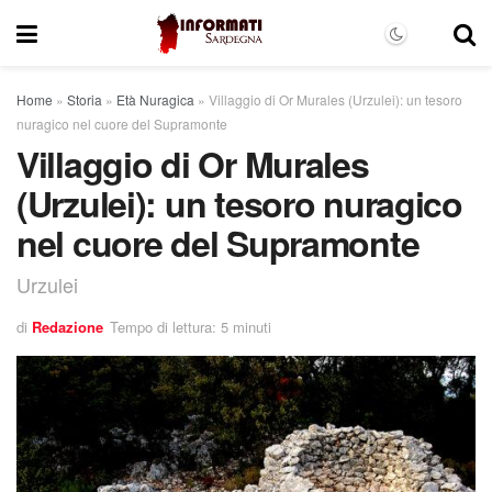
Home
»
Storia
»
Età Nuragica
»
Villaggio di Or Murales (Urzulei): un tesoro
nuragico nel cuore del Supramonte
Villaggio di Or Murales
(Urzulei): un tesoro nuragico
nel cuore del Supramonte
Urzulei
di
Redazione
Tempo di lettura: 5 minuti