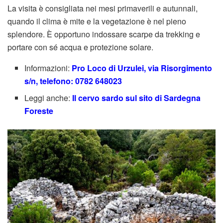
La visita è consigliata nei mesi primaverili e autunnali,
quando il clima è mite e la vegetazione è nel pieno
splendore. È opportuno indossare scarpe da trekking e
portare con sé acqua e protezione solare.
Informazioni:
Pro Loco di Urzulei, via Risorgimento
s/n, telefono: 0782 648023
Leggi anche:
Il cervo sardo sul sito di Sardegna
Foreste