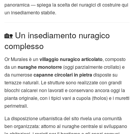
panoramica — spiega la scelta dei nuragici di costruire qui
un insediamento stabile.
🏡 Un insediamento nuragico
complesso
Or Murales è un
villaggio nuragico articolato
, composto
da un
nuraghe monotorre
(oggi parzialmente crollato) e
da numerose
capanne circolari in pietra
disposte su
terrazze naturali. Le strutture sono realizzate con grandi
blocchi calcarei non lavorati e conservano ancora oggi la
pianta originale, con i tipici vani a cupola (tholos) e i muretti
perimetrali.
La disposizione urbanistica del sito rivela una comunità
ben organizzata: attorno al nuraghe centrale si sviluppano
le abitazioni, i recinti per il bestiame e gli spazi comuni.