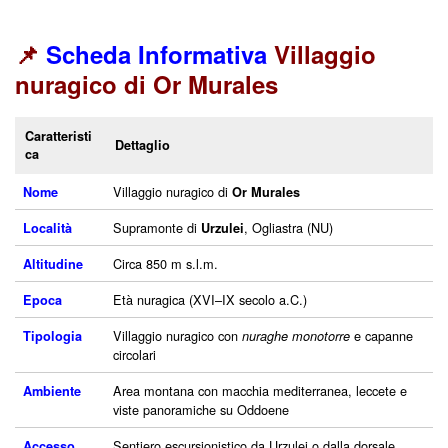
📌
Scheda Informativa
Villaggio
nuragico di Or Murales
Caratteristi
Dettaglio
ca
Villaggio nuragico di
Nome
Or Murales
Supramonte di
, Ogliastra (NU)
Località
Urzulei
Circa 850 m s.l.m.
Altitudine
Età nuragica (XVI–IX secolo a.C.)
Epoca
Villaggio nuragico con
e capanne
Tipologia
nuraghe monotorre
circolari
Area montana con macchia mediterranea, leccete e
Ambiente
viste panoramiche su Oddoene
Sentiero escursionistico da Urzulei o dalla dorsale
Accesso