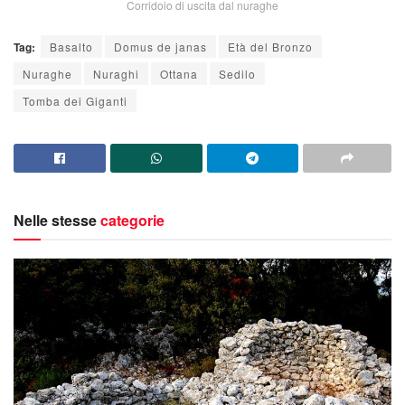
Corridoio di uscita dal nuraghe
Tag:
Basalto
Domus de janas
Età del Bronzo
Nuraghe
Nuraghi
Ottana
Sedilo
Tomba dei Giganti
Nelle stesse
categorie