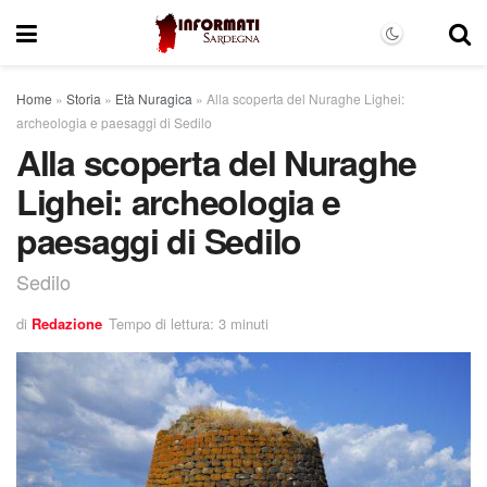
Home
»
Storia
»
Età Nuragica
»
Alla scoperta del Nuraghe Lighei:
archeologia e paesaggi di Sedilo
Alla scoperta del Nuraghe
Lighei: archeologia e
paesaggi di Sedilo
Sedilo
di
Redazione
Tempo di lettura: 3 minuti