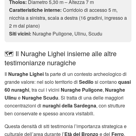
Tholos:
Diametro 5,30 m – Altezza 7 m
Caratteristiche interne:
Corridoio di accesso 5 m,
nicchia a sinistra, scala a destra (16 gradini, ingresso a
2 m dal piano)
Siti vicini:
Nuraghe Puligone, Ulinu, Scudu
🗺️ Il Nuraghe Lighei insieme alle altre
testimonianze nuragiche
Il
Nuraghe Lighei
fa parte di un contesto archeologico di
grande valore: nel solo territorio di
Sedilo
si contano
quasi
60 nuraghi
, tra cui i vicini
Nuraghe Puligone
,
Nuraghe
Ulinu
e
Nuraghe Scudu
. Si tratta di una delle maggiori
concentrazioni di
nuraghi della Sardegna
, con strutture
ben conservate e spesso ancora visitabili.
Questa densità di siti testimonia l’importanza strategica e
culturale dell’area durante l’
Età del Bronzo
e del
Ferro
.