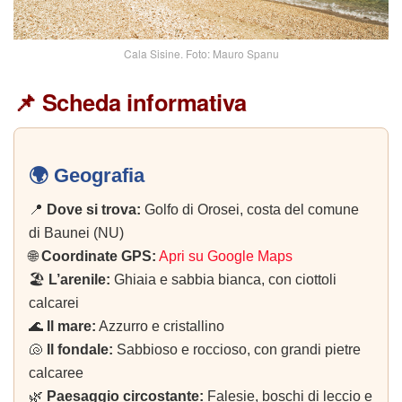
Cala Sisine. Foto: Mauro Spanu
📌 Scheda informativa
🌍 Geografia
📍
Dove si trova:
Golfo di Orosei, costa del comune
di Baunei (NU)
🌐
Coordinate GPS:
Apri su Google Maps
🏖️
L’arenile:
Ghiaia e sabbia bianca, con ciottoli
calcarei
🌊
Il mare:
Azzurro e cristallino
🐚
Il fondale:
Sabbioso e roccioso, con grandi pietre
calcaree
🌿
Paesaggio circostante:
Falesie, boschi di leccio e