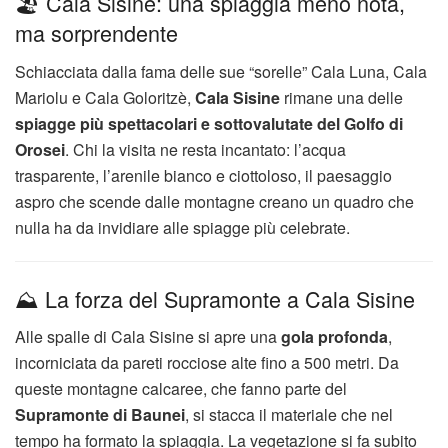
🏖️ Cala Sisine: una spiaggia meno nota,
ma sorprendente
Schiacciata dalla fama delle sue “sorelle” Cala Luna, Cala
Mariolu e Cala Goloritzè,
Cala Sisine
rimane una delle
spiagge più spettacolari e sottovalutate del Golfo di
Orosei
. Chi la visita ne resta incantato: l’acqua
trasparente, l’arenile bianco e ciottoloso, il paesaggio
aspro che scende dalle montagne creano un quadro che
nulla ha da invidiare alle spiagge più celebrate.
⛰️ La forza del Supramonte a Cala Sisine
Alle spalle di Cala Sisine si apre una
gola profonda
,
incorniciata da pareti rocciose alte fino a 500 metri. Da
queste montagne calcaree, che fanno parte del
Supramonte di Baunei
, si stacca il materiale che nel
tempo ha formato la spiaggia. La vegetazione si fa subito