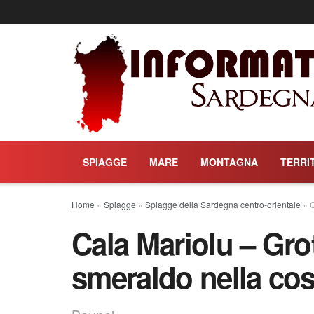
SPIAGGE
MARE
MONTAGNA
TERRI
Home
»
Spiagge
»
Spiagge della Sardegna centro-orientale
»
C
Cala Mariolu – Grot
smeraldo nella cos