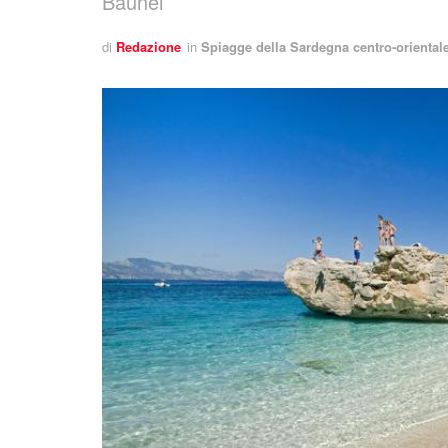
Baunei
di
Redazione
in
Spiagge della Sardegna centro-oriental