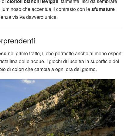
e di
ciottoli bianchi levigati
, talmente lisci da sembrare
tto luminoso che accentua il contrasto con le
sfumature
ienza visiva davvero unica.
orprendenti
oso
nel primo tratto, il che permette anche ai meno esperti
istallina delle acque. I giochi di luce tra la superficie del
o di colori che cambia a ogni ora del giorno.