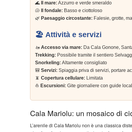
🌊
Il mare:
Azzurro e verde smeraldo
🐚
Il fondale:
Basso e ciottoloso
🌿
Paesaggio circostante:
Falesie, grotte, m
🏖️ Attività e servizi
🚤
Accesso via mare:
Da Cala Gonone, Santa
Trekking:
Possibile tramite il sentiero Selvagg
Snorkeling:
Altamente consigliato
🎒
Servizi:
Spiaggia priva di servizi, portare ac
📵
Copertura cellulare:
Limitata
⛵
Escursioni:
Gite giornaliere con guide local
Cala Mariolu: un mosaico di cio
L’arenile di Cala Mariolu non è una classica diste