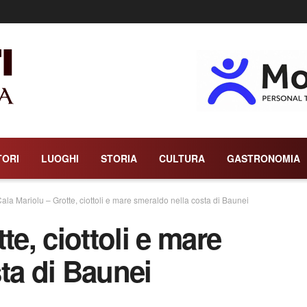
TORI
LUOGHI
STORIA
CULTURA
GASTRONOMIA
ala Mariolu – Grotte, ciottoli e mare smeraldo nella costa di Baunei
te, ciottoli e mare
ta di Baunei