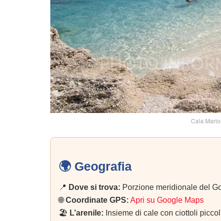
Cala Mario
🌍 Geografia
📍
Dove si trova:
Porzione meridionale del Golfo
🌐
Coordinate GPS:
Apri su Google Maps
🏖️
L’arenile:
Insieme di cale con ciottoli piccoli