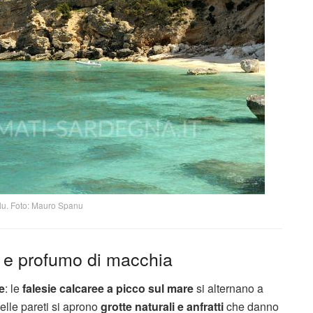
lu. Foto: Mauro Spanu
te e profumo di macchia
e
: le
falesie calcaree a picco sul mare
si alternano a
lle pareti si aprono
grotte naturali e anfratti
che danno